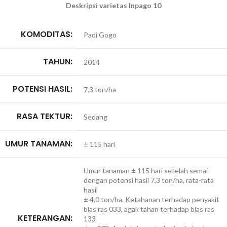
Deskripsi varietas Inpago 10
KOMODITAS:
Padi Gogo
TAHUN:
2014
POTENSI HASIL:
7,3 ton/ha
RASA TEKTUR:
Sedang
UMUR TANAMAN:
± 115 hari
Umur tanaman ± 115 hari setelah semai
dengan potensi hasil 7,3 ton/ha, rata-rata
hasil
± 4,0 ton/ha. Ketahanan terhadap penyakit
blas ras 033, agak tahan terhadap blas ras
KETERANGAN:
133