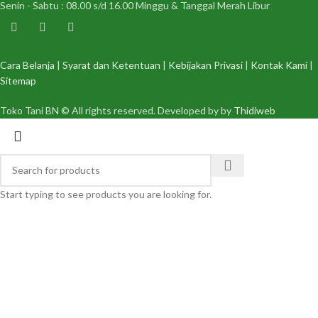
Senin - Sabtu : 08.00 s/d 16.00 Minggu & Tanggal Merah Libur
Cara Belanja
|
Syarat dan Ketentuan
|
Kebijakan Privasi
|
Kontak Kami
|
Sitemap
Toko Tani BN © All rights reserved. Developed by by
Thidiweb
Start typing to see products you are looking for.