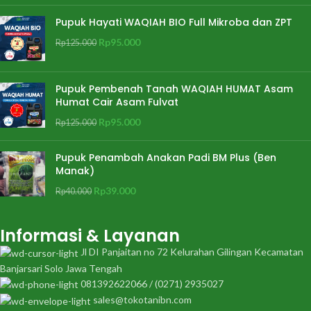
Pupuk Hayati WAQIAH BIO Full Mikroba dan ZPT
Rp
95.000
Rp
125.000
Pupuk Pembenah Tanah WAQIAH HUMAT Asam
Humat Cair Asam Fulvat
Rp
95.000
Rp
125.000
Pupuk Penambah Anakan Padi BM Plus (Ben
Manak)
Rp
39.000
Rp
40.000
Informasi & Layanan
Jl DI Panjaitan no 72 Kelurahan Gilingan Kecamatan
Banjarsari Solo Jawa Tengah
081392622066 / (0271) 2935027
sales@tokotanibn.com