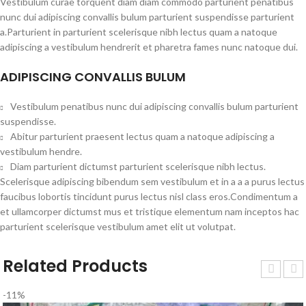
Vestibulum curae torquent diam diam commodo parturient penatibus
nunc dui adipiscing convallis bulum parturient suspendisse parturient
a.Parturient in parturient scelerisque nibh lectus quam a natoque
adipiscing a vestibulum hendrerit et pharetra fames nunc natoque dui.
ADIPISCING CONVALLIS BULUM
Vestibulum penatibus nunc dui adipiscing convallis bulum parturient
suspendisse.
Abitur parturient praesent lectus quam a natoque adipiscing a
vestibulum hendre.
Diam parturient dictumst parturient scelerisque nibh lectus.
Scelerisque adipiscing bibendum sem vestibulum et in a a a purus lectus
faucibus lobortis tincidunt purus lectus nisl class eros.Condimentum a
et ullamcorper dictumst mus et tristique elementum nam inceptos hac
parturient scelerisque vestibulum amet elit ut volutpat.
Related Products
-11%