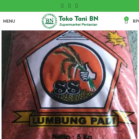
0
MENU
RP