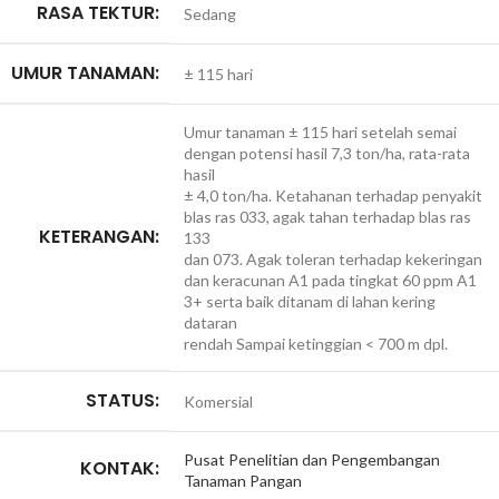
RASA TEKTUR:
Sedang
UMUR TANAMAN:
± 115 hari
Umur tanaman ± 115 hari setelah semai
dengan potensi hasil 7,3 ton/ha, rata-rata
hasil
± 4,0 ton/ha. Ketahanan terhadap penyakit
blas ras 033, agak tahan terhadap blas ras
KETERANGAN:
133
dan 073. Agak toleran terhadap kekeringan
dan keracunan A1 pada tingkat 60 ppm A1
3+ serta baik ditanam di lahan kering
dataran
rendah Sampai ketinggian < 700 m dpl.
STATUS:
Komersial
Pusat Penelitian dan Pengembangan
KONTAK:
Tanaman Pangan