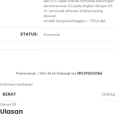
dan 073. Agak toleran terhadap kekeringan
dan keracunan A1 pada tingkat 60 ppm A1
3+ serta baik ditanam di lahan kering
dataran
rendah Sampai ketinggian < 700 m dpl.
STATUS:
Komersial
Pemesanan / Info Stok hubungi wa
081392622066
Informasi tambahan
BERAT
5200 kg
Ulasan (0)
Ulasan