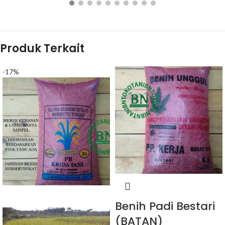
Rp
95.000
Rp
85.000
BELI PRODUK
Produk Terkait
-17%
Benih Padi Bestari
(BATAN)