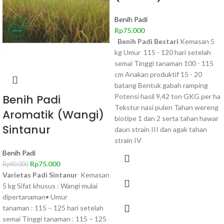
Benih Padi
Rp
75.000
Benih Padi Bestari
Kemasan 5
kg Umur 115 - 120 hari setelah
semai Tinggi tanaman 100 - 115
cm Anakan produktif 15 - 20
batang Bentuk gabah ramping
Potensi hasil 9,42 ton GKG per ha
Benih Padi
Tekstur nasi pulen Tahan wereng
Aromatik (Wangi)
biotipe 1 dan 2 serta tahan hawar
Sintanur
daun strain III dan agak tahan
strain IV
Benih Padi
Rp
75.000
Rp
90.000
Varietas Padi Sintanur
Kemasan
5 kg Sifat khusus : Wangi mulai
dipertanaman• Umur
tanaman : 115 – 125 hari setelah
semai Tinggi tanaman : 115 – 125