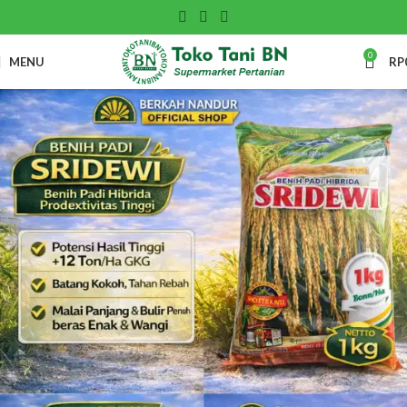
0
MENU
RP