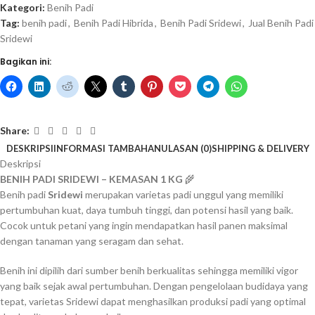
Kategori:
Benih Padi
Tag:
benih padi
,
Benih Padi Hibrida
,
Benih Padi Sridewi
,
Jual Benih Padi
Sridewi
Bagikan ini:
Share:
DESKRIPSI
INFORMASI TAMBAHAN
ULASAN (0)
SHIPPING & DELIVERY
Deskripsi
BENIH PADI SRIDEWI – KEMASAN 1 KG
🌾
Benih padi
Sridewi
merupakan varietas padi unggul yang memiliki
pertumbuhan kuat, daya tumbuh tinggi, dan potensi hasil yang baik.
Cocok untuk petani yang ingin mendapatkan hasil panen maksimal
dengan tanaman yang seragam dan sehat.
Benih ini dipilih dari sumber benih berkualitas sehingga memiliki vigor
yang baik sejak awal pertumbuhan. Dengan pengelolaan budidaya yang
tepat, varietas Sridewi dapat menghasilkan produksi padi yang optimal