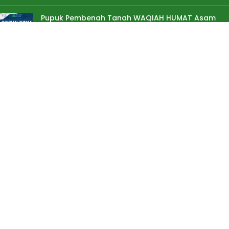
Pupuk Pembenah Tanah WAQIAH HUMAT Asam
Humat Cair Asam Fulvat
Rp
95.000
Rp
125.000
Pupuk Penambah Anakan Padi BM Plus (Ben
Manak)
Rp
39.000
Rp
40.000
Informasi & Layanan
Jl DI Panjaitan no 72 Kelurahan Gilingan Kecamatan Banjarsari
Solo Jawa Tengah
081392622066 / (0271) 2935027
sales@tokotanibn.com
Senin - Sabtu : 08.00 s/d 16.00 Minggu & Tanggal Merah Libur