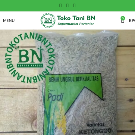
0
MENU
RP