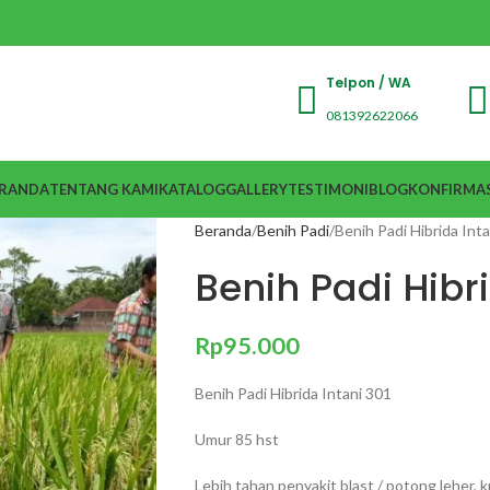
Telpon / WA
081392622066
RANDA
TENTANG KAMI
KATALOG
GALLERY
TESTIMONI
BLOG
KONFIRMAS
Beranda
Benih Padi
Benih Padi Hibrida Int
Benih Padi Hibri
Rp
95.000
Benih Padi Hibrida Intani 301
Umur 85 hst
Lebih tahan penyakit blast / potong leher, 