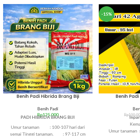
-15%
Benih Padi Hibrida Brang Biji
Benih Padi
Benih Padi
Ben
Rp
125.000
Rp
100.0
PADI HIBRIDA BRANG BIJI
Inpa
Kema
Umur tanaman : 100-107 hari dari
Umur tanaman ±
semai Tinggi tanaman. : 97-117 cm
Tinggi ta