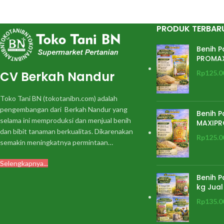
Anakan produktif : 12-15 anakan
Daun bendera Teg
Tekstur nasi : pulen
Bentuk g
PRODUK TERBAR
Potensi hasil. : 12,00 ton/ha gabah
Tekstur
kering giling
Rata-rata h
Benih P
Potensi has
Rata-rata hasil : 9,5 ton/ha gabah
PROMA
kering giling.
CV Berkah Nandur
Rp
125.0
Toko Tani BN (tokotanibn.com) adalah
pengembangan dari Berkah Nandur yang
Benih P
selama ini memproduksi dan menjual benih
MAXIPR
dan bibit tanaman berkualitas. Dikarenakan
Rp
125.0
semakin meningkatnya permintaan…
Selengkapnya...
Benih P
kg Jual
Rp
135.0