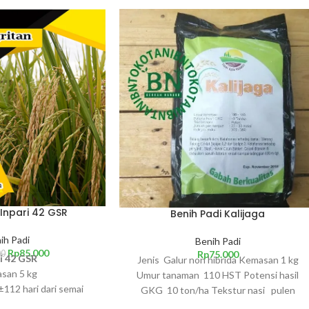
 Inpari 42 GSR
Benih Padi Kalijaga
ih Padi
Benih Padi
Rp
85.000
Rp
75.000
00
ri 42 GSR
Jenis Galur non hibrida Kemasan 1 kg
san 5 kg
Umur tanaman 110 HST Potensi hasil
112 hari dari semai
GKG 10 ton/ha Tekstur nasi pulen
naman ±93 cm
Jumlah anakan produktif per rumpun 25-