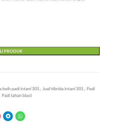
LI PRODUK
 beih padi intani 301
,
Jual hibrida intani 301
,
Padi
Padi tahan blast