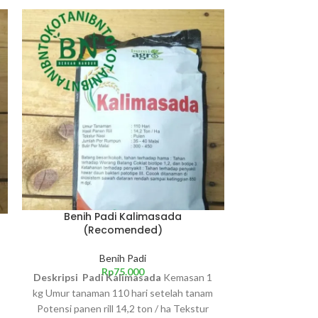
Benih Padi Kalimasada
Benih 
(Recomended)
Benih Padi
K
Rp
75.000
Deskripsi Padi Kalimasada
Kemasan 1
kg Umur tanaman 110 hari setelah tanam
Potensi panen rill 14,2 ton / ha Tekstur