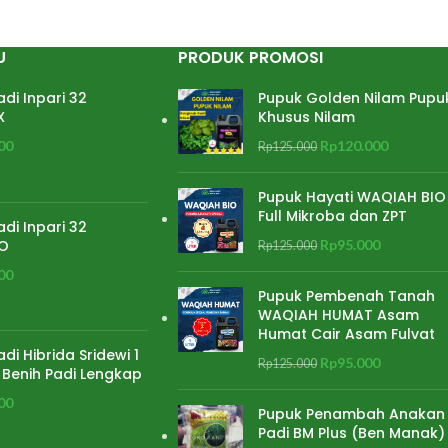
ak aman dari burung
33 Jumlah bulir per malai 300 – 350
abah Ramping
Kebutuhan benih per ha 12 kg (tanam 1-2
U
PRODUK PROMOSI
 nasi Pulen
bibit saja per lubang)
asil 7,11 ton/ha
adi Inpari 32
Pupuk Golden Nilam Pupu
il 10,58 ton/ha
X
Khusus Nilam
00
Rp
120.000
Rp
125.000
Pupuk Hayati WAQIAH BIO
Full Mikroba dan ZPT
adi Inpari 32
O
Rp
95.000
Rp
125.000
00
Pupuk Pembenah Tanah
WAQIAH HUMAT Asam
Humat Cair Asam Fulvat
adi Hibrida Sridewi 1
Rp
95.000
Rp
125.000
 Benih Padi Lengkap
00
Pupuk Penambah Anakan
Padi BM Plus (Ben Manak)