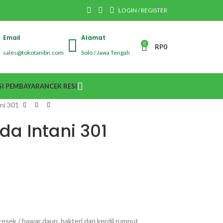
LOGIN / REGISTER
Email
Alamat
0
RP
0
sales@tokotanibn.com
Solo / Jawa Tengah
I PEMBAYARAN
CEK RESI
ani 301
da Intani 301
kresek / hawar daun bakteri dan kerdil rumput