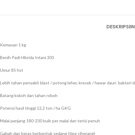
DESKRIPSI
I
Kemasan 1 kg
Benih Padi Hibrida Intani 301
Umur 85 hst
Lebih tahan penyakit blast / potong leher, kresek / hawar daun bakteri 
Batang kokoh dan tahan roboh
Potensi hasil tinggi 12,2 ton / ha GKG
Malai panjang 180-230 bulir per malai dan terisi penuh
Gabah dan beras berbentuk sedang (tipe ciherang)