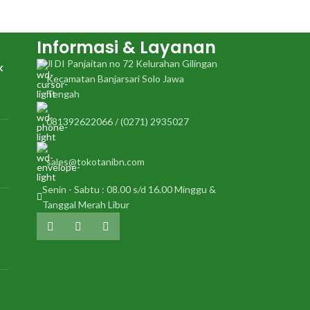
nasi pulen Anakan 35 - 40 Bulir per malai
350 - 400 Batang besar kokoh, Tahan
terhadap wereng batang coklat biotipe 1,
Informasi & Layanan
2 dan 3 Tahan hawar daun tipe IIII
Jl DI Panjaitan no 72 Kelurahan Gilingan
k
Kecamatan Banjarsari Solo Jawa
Tengah
081392622066 / (0271) 2935027
sales@tokotanibn.com
Senin - Sabtu : 08.00 s/d 16.00 Minggu &
Tanggal Merah Libur