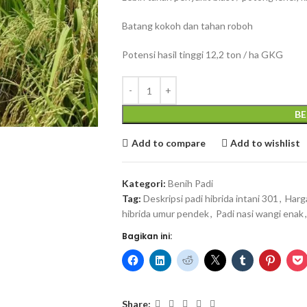
Batang kokoh dan tahan roboh
Potensi hasil tinggi 12,2 ton / ha GKG
BE
Add to compare
Add to wishlist
Kategori:
Benih Padi
Tag:
Deskripsi padi hibrida intani 301
,
Harga
hibrida umur pendek
,
Padi nasi wangi enak
,
Bagikan ini:
Share: