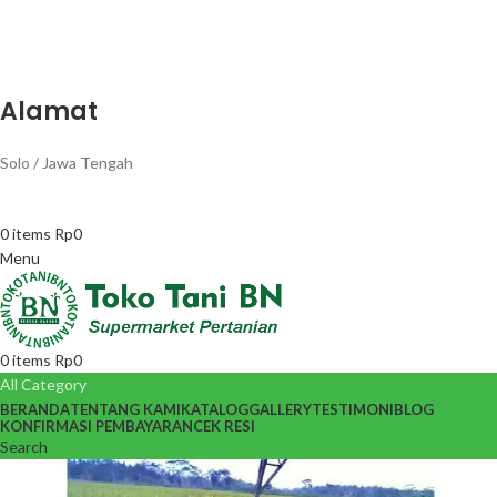
Alamat
Solo / Jawa Tengah
0
items
Rp
0
Menu
0
items
Rp
0
All Category
BERANDA
TENTANG KAMI
KATALOG
GALLERY
TESTIMONI
BLOG
KONFIRMASI PEMBAYARAN
CEK RESI
Search