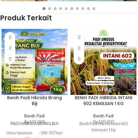
Rp
75.000
Produk Terkait
BELI PRODUK
Benih Padi Hibrida Brang
BENIH PADI HIBRIDA INTANI
Biji
602 KEMASAN 1 KG
Benih Padi
Benih Padi
Rp
125.000
Rp
120.000
PADI HIBRIDA BRANG BIJI
Benih Padi Hibrida Intani 602
kemasan 1 kg
Umur tanaman : 100-107 hari