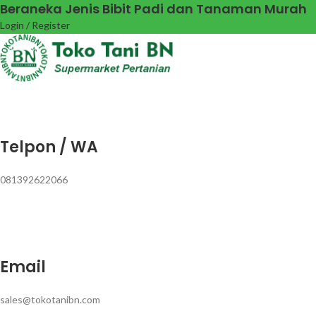
Beraneka Jenis Bibit Padi dan Tanaman Murah
Login / Register
Telpon / WA
081392622066
Email
sales@tokotanibn.com