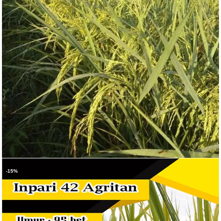
-15%
Rp
100.000
BELI PRODUK