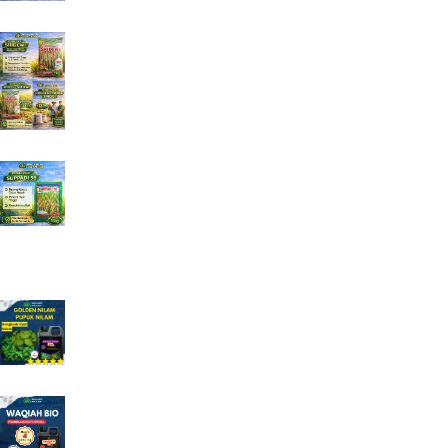
Benih Padi Hibrida Sridewi 1 kg Jual Benih Padi
Lengkap
Rp
135.000
Jual Benih Padi Hibrida SUPPADI 56 Jual Benih
Padi Terlengkap
Rp
185.000
Produk Promosi
Pupuk Golden Nilam Pupuk Khusus Nilam
Rp
125.000
Rp
120.000
Pupuk Hayati WAQIAH BIO Full Mikroba dan ZPT
Rp
125.000
Rp
95.000