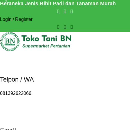
0
0
Beraneka Jenis Bibit Padi dan Tanaman Murah
Login / Register
Telpon / WA
081392622066