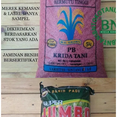
Rp
90.000
Rp
75.000
BELI PRODUK