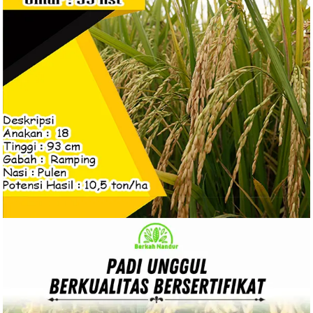
Rp
100.000
Rp
85.000
BELI PRODUK