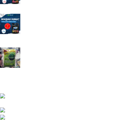
Pupuk Pembenah Tanah WAQIAH HUMAT Asam
Humat Cair Asam Fulvat
Rp
125.000
Rp
95.000
Pupuk Penambah Anakan Padi BM Plus (Ben
Manak)
Rp
40.000
Rp
39.000
Informasi & Layanan
Jl DI Panjaitan no 72 Kelurahan Gilingan Kecamatan
Banjarsari Solo Jawa Tengah
081392622066 / (0271) 2935027
sales@tokotanibn.com
Senin - Sabtu : 08.00 s/d 16.00 Minggu & Tanggal Merah Libur