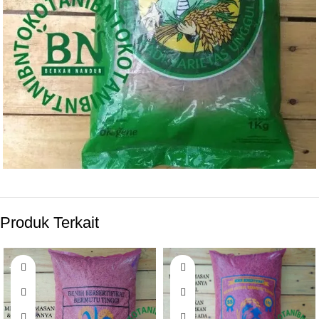
Rp
78.000
Produk Terkait
BELI PRODUK
-17%