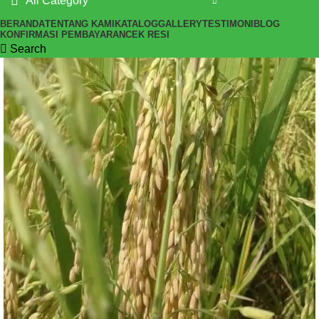
All Category
BERANDA
TENTANG KAMI
KATALOG
GALLERY
TESTIMONI
BLOG
KONFIRMASI PEMBAYARAN
CEK RESI
Search