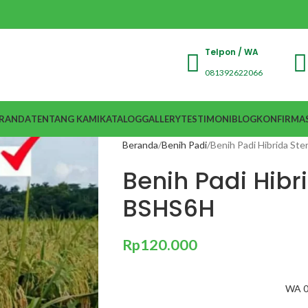
Telpon / WA
081392622066
RANDA
TENTANG KAMI
KATALOG
GALLERY
TESTIMONI
BLOG
KONFIRMAS
Beranda
Benih Padi
Benih Padi Hibrida St
Benih Padi Hibr
BSHS6H
Rp
120.000
WA 0