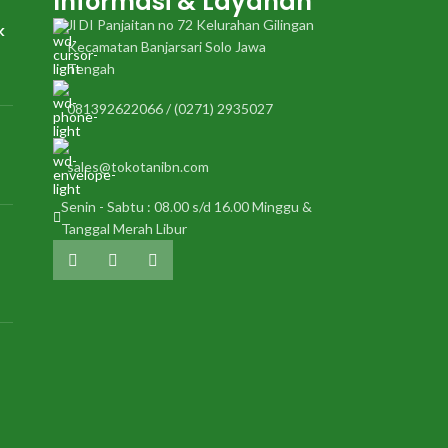
Informasi & Layanan
Bentuk
Jl DI Panjaitan no 72 Kelurahan Gilingan
k
Kecamatan Banjarsari Solo Jawa
Tengah
081392622066 / (0271) 2935027
sales@tokotanibn.com
Senin - Sabtu : 08.00 s/d 16.00 Minggu &
Tanggal Merah Libur