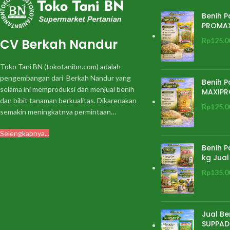
Tekstur nasi : Pulen Kadar amilosa : 18%
keri
Benih P
Bobot 1000 butir : 27 g Rata-rata
Rata-rata hasil
PROMA
hasil : 6,0 t/ha Potensi hasil : 7,0 t/ha
kerin
Ketahanan terhadap Hama Penyakit : –
CV Berkah Nandur
Rp
125.0
Tahan terhadap wereng coklat biotipe 1 •
dan 2 – Rentan terhadap wereng coklat
Toko Tani BN (tokotanibn.com) adalah
biotipe 3• – Tahan terhadap hawar daun
pengembangan dari Berkah Nandur yang
Benih P
bakteri strain • III, rentan terhadap strain
selama ini memproduksi dan menjual benih
MAXIPR
IV dan VIII
dan bibit tanaman berkualitas. Dikarenakan
Rp
125.0
semakin meningkatnya permintaan…
Selengkapnya...
Benih P
kg Jual
Rp
135.0
Jual Be
SUPPADI