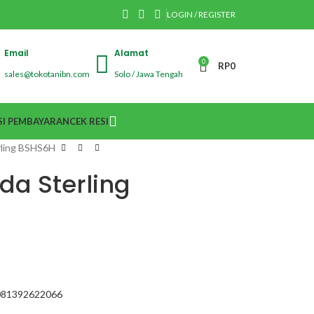
LOGIN / REGISTER
Email
Alamat
0
RP
0
sales@tokotanibn.com
Solo / Jawa Tengah
I PEMBAYARAN
CEK RESI
erling BSHS6H
ida Sterling
81392622066