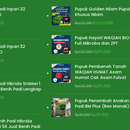
ng giling
90,9 % Kadar amilosa 19,7 % (rasa nasi
adi Inpari 32
Pupuk Golden Nilam Pupu
enak) Ketahanan Penyakit : Tahan hawar
 : 9,5 ton/ha gabah
X
Khusus Nilam
daun bakteri patotipe III dan blast
g giling.
00
Rp
120.000
Rp
125.000
Pupuk Hayati WAQIAH BIO
Full Mikroba dan ZPT
adi Inpari 32
O
Rp
95.000
Rp
125.000
00
Pupuk Pembenah Tanah
WAQIAH HUMAT Asam
Humat Cair Asam Fulvat
adi Hibrida Sridewi 1
Rp
95.000
Rp
125.000
 Benih Padi Lengkap
00
Pupuk Penambah Anakan
Padi BM Plus (Ben Manak)
Rp
39.000
Rp
40.000
nih Padi Hibrida
 56 Jual Benih Padi