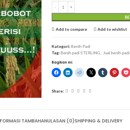
BE
Add to compare
Add to wishlist
Kategori:
Benih Padi
Tag:
Benih padi STERLING
,
Jual benih padi
Bagikan ini:
Share:
NFORMASI TAMBAHAN
ULASAN (0)
SHIPPING & DELIVERY