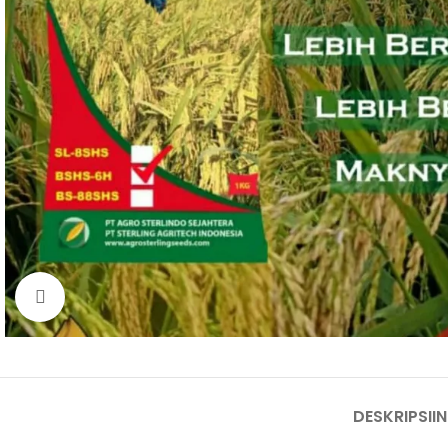
Click to enlarge
DESKRIPSI
I