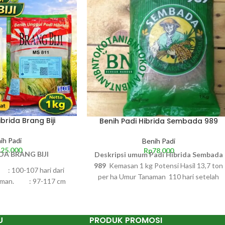
brida Brang Biji
Benih Padi Hibrida Sembada 989
ih Padi
Benih Padi
125.000
Rp
78.000
DA BRANG BIJI
Deskripsi umum Padi Hibrida Sembada
989
Kemasan 1 kg Potensi Hasil 13,7 ton
 100-107 hari dari
per ha Umur Tanaman 110 hari setelah
naman. : 97-117 cm
semai Anakan produktif 16 batang per
if : 12-15 anakan
rumpun Panjang malai 28,5 cm Jumlah
nasi : pulen
gabah isi 215 butir per malai Bobot 1000
U
PRODUK PROMOSI
 12,00 ton/ha gabah
butir 28,6 gram Rendemen beras kepala