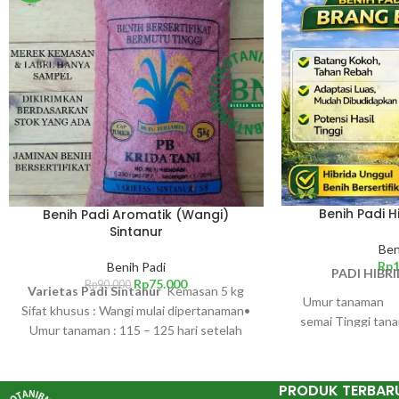
Benih Padi Hi
Benih Padi Aromatik (Wangi)
Sintanur
Ben
Rp
Benih Padi
PADI HIBRI
Rp
75.000
Rp
90.000
Varietas Padi Sintanur
Kemasan 5 kg
Umur tanaman :
Sifat khusus : Wangi mulai dipertanaman•
semai Tinggi ta
Umur tanaman : 115 – 125 hari setelah
Anakan produkt
semai Tinggi tanaman : 115 – 125 cm
Tekstur 
Anakan produktif : 16 – 20 batang Daun
PRODUK TERBAR
bendera : Tegak Bentuk gabah : Sedang
Potensi hasil. :