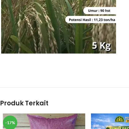
Rp
115.000
BELI PRODUK
Produk Terkait
-17%