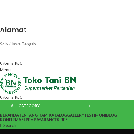
Alamat
Solo / Jawa Tengah
0
items
Rp
0
Menu
0
items
Rp
0
ALL CATEGORY
BERANDA
TENTANG KAMI
KATALOG
GALLERY
TESTIMONI
BLOG
KONFIRMASI PEMBAYARAN
CEK RESI
Search