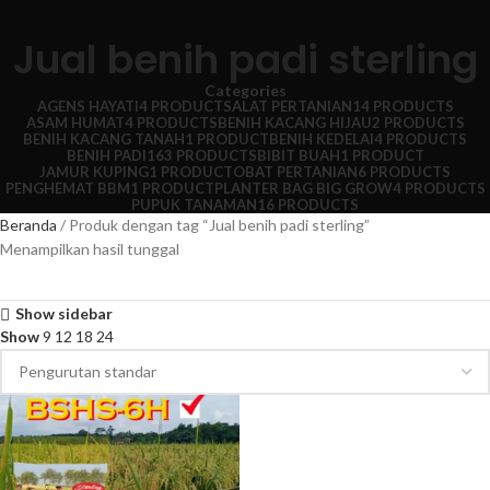
Jual benih padi sterling
Categories
AGENS HAYATI
4 PRODUCTS
ALAT PERTANIAN
14 PRODUCTS
ASAM HUMAT
4 PRODUCTS
BENIH KACANG HIJAU
2 PRODUCTS
BENIH KACANG TANAH
1 PRODUCT
BENIH KEDELAI
4 PRODUCTS
BENIH PADI
163 PRODUCTS
BIBIT BUAH
1 PRODUCT
JAMUR KUPING
1 PRODUCT
OBAT PERTANIAN
6 PRODUCTS
PENGHEMAT BBM
1 PRODUCT
PLANTER BAG BIG GROW
4 PRODUCTS
PUPUK TANAMAN
16 PRODUCTS
Beranda
Produk dengan tag “Jual benih padi sterling”
Menampilkan hasil tunggal
Show sidebar
Show
9
12
18
24