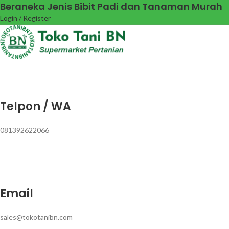
Beraneka Jenis Bibit Padi dan Tanaman Murah
Login / Register
Telpon / WA
081392622066
Email
sales@tokotanibn.com