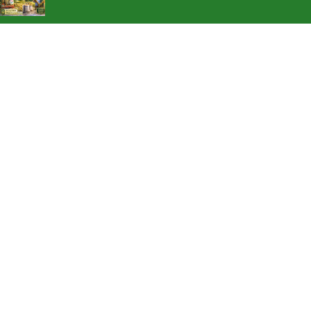
Jual Benih Padi Hibrida SUPPADI 56 Jual Benih Padi
Terlengkap
Rp
185.000
PRODUK PROMOSI
Pupuk Golden Nilam Pupuk Khusus Nilam
Rp
125.000
Rp
120.000
Pupuk Hayati WAQIAH BIO Full Mikroba dan ZPT
Rp
125.000
Rp
95.000
Pupuk Pembenah Tanah WAQIAH HUMAT Asam
Humat Cair Asam Fulvat
Rp
125.000
Rp
95.000