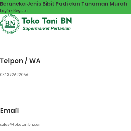
Beraneka Jenis Bibit Padi dan Tanaman Murah
Login / Register
Telpon / WA
081392622066
Email
sales@tokotanibn.com