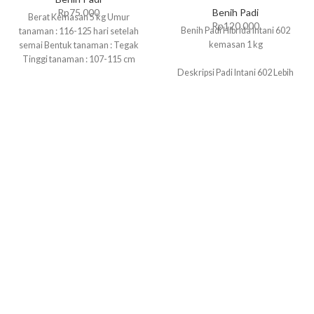
Rp
75.000
Benih Padi
Berat Kemasan 5 kg Umur
Rp
120.000
Benih Padi Hibrida Intani 602
tanaman : 116-125 hari setelah
kemasan 1 kg
semai Bentuk tanaman : Tegak
Tinggi tanaman : 107-115 cm
Deskripsi Padi Intani 602 Lebih
Anakan produktif : 14-17 batang
tahan penyakit blast / potong leher,
Bentuk gabah : Panjang ramping
kresek / hawar daun bakteri dan
Tekstur nasi : Pulen Bobot 1000
kerdil rumput Batang kokoh dan
butir : 28 g Rata-rata hasil : 6,0 t/ha
tahan roboh Potensi hasil tinggi
Potensi hasil : 8,5 t/ha
12,2 ton / ha GKG Malai panjang
180-230 bulir per malai dan terisi
penuh Gabah dan beras berbentuk
sedang (tipe ciherang) Nasi wangi
dan enak