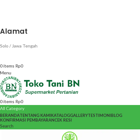
Alamat
Solo / Jawa Tengah
0
items
Rp
0
Menu
0
items
Rp
0
All Category
BERANDA
TENTANG KAMI
KATALOG
GALLERY
TESTIMONI
BLOG
KONFIRMASI PEMBAYARAN
CEK RESI
Search