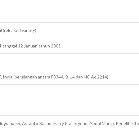
l (released variety)
 tanggal 12 Januari tahun 2001
T, India (persilangan antara F334A-B-14 dan NC Ac 2214)
ugrahaeni, Astanto Kasno, Harry Prasetyono, Abdul Munip, Peneliti Fitop