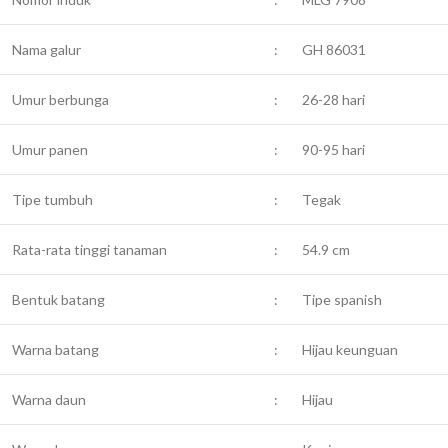
Nama galur
:
GH 86031
Umur berbunga
:
26-28 hari
Umur panen
:
90-95 hari
Tipe tumbuh
:
Tegak
Rata-rata tinggi tanaman
:
54.9 cm
Bentuk batang
:
Tipe spanish
Warna batang
:
Hijau keunguan
Warna daun
:
Hijau