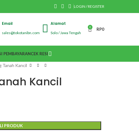
LOGIN / REGISTER
Email
Alamat
0
RP
0
sales@tokotanibn.com
Solo / Jawa Tengah
I PEMBAYARAN
CEK RESI
 Tanah Kancil
anah Kancil
LI PRODUK