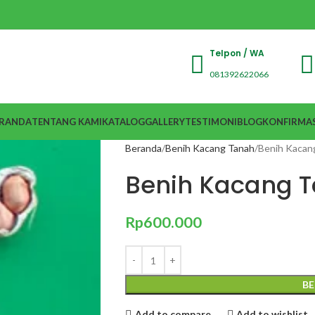
Telpon / WA
081392622066
RANDA
TENTANG KAMI
KATALOG
GALLERY
TESTIMONI
BLOG
KONFIRMAS
Beranda
Benih Kacang Tanah
Benih Kacang
Benih Kacang T
Rp
600.000
BE
Add to compare
Add to wishlist