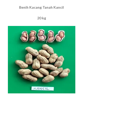
Benih Kacang Tanah Kancil
20 kg