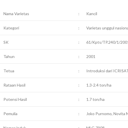
Nama Varietas
:
Kancil
Kategori
:
Varietas unggul nasiona
SK
:
61/Kpts/TP.240/1/2001
Tahun
:
2001
Tetua
:
Introduksi dari ICRISA
Rataan Hasil
:
1.3-2.4 ton/ha
Potensi Hasil
:
1.7 ton/ha
Pemulia
:
Joko Purnomo, Novita N
Nomor induk
:
MLG 7908