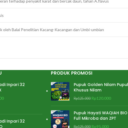
leran terhadap penyakit karat dan bercak daun, tahan A.flavus
sis
k oleh Balai Penelitian Kacang-Kacangan dan Umbi-umbian
U
PRODUK PROMOSI
adi Inpari 32
Pupuk Golden Nilam Pupu
X
Khusus Nilam
00
Rp
120.000
Rp
125.000
Pupuk Hayati WAQIAH BIO
Full Mikroba dan ZPT
adi Inpari 32
O
Rp
95.000
Rp
125.000