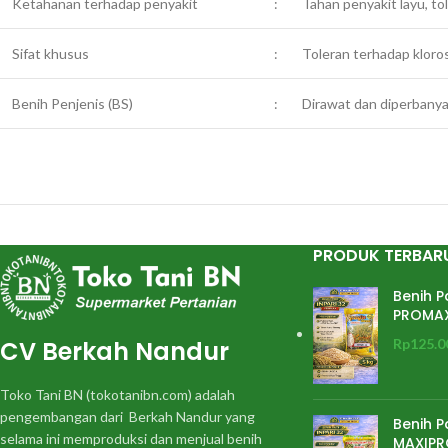
Ketahanan terhadap penyakit
:
Tahan penyakit layu, to
Sifat khusus
:
Toleran terhadap kloro
Benih Penjenis (BS)
:
Dirawat dan diperbanya
PRODUK TERBAR
Benih P
PROMA
CV Berkah Nandur
Rp
125.0
Toko Tani BN (tokotanibn.com) adalah
pengembangan dari Berkah Nandur yang
Benih P
selama ini memproduksi dan menjual benih
MAXIPR