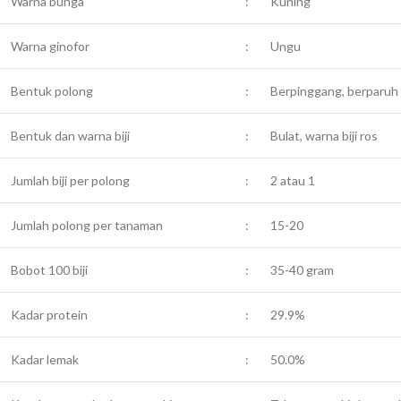
Warna bunga
:
Kuning
Warna ginofor
:
Ungu
Bentuk polong
:
Berpinggang, berparuh k
Bentuk dan warna biji
:
Bulat, warna biji ros
Jumlah biji per polong
:
2 atau 1
Jumlah polong per tanaman
:
15-20
Bobot 100 biji
:
35-40 gram
Kadar protein
:
29.9%
Kadar lemak
:
50.0%