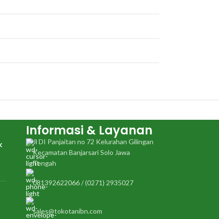
Informasi & Layanan
Jl DI Panjaitan no 72 Kelurahan Gilingan
k
Kecamatan Banjarsari Solo Jawa
Tengah
081392622066 / (0271) 2935027
sales@tokotanibn.com