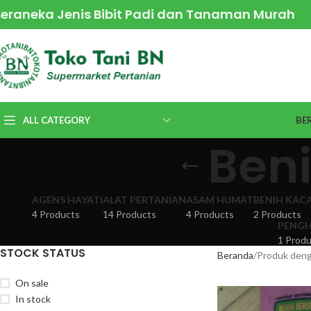
Beraneka Jenis Bibit Padi dan Tanaman Murah
ALL CATEGORY
BE
Beni
AGENS HAYATI
ALAT PERTANIAN
ASAM HUMAT
BENIH KAC
4 Products
14 Products
4 Products
2 Products
PENGH
1 Produ
STOCK STATUS
Beranda
Produk denga
On sale
In stock