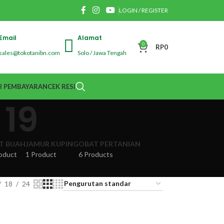
LOGIN / REGISTER
Email
Alamat
0
RP
0
sales@tokotanibn.com
Solo / Jawa Tengah
I PEMBAYARAN
CEK RESI
 19
IT BUAH
JAMUR KUPING
OBAT PERTANIAN
oduct
1 Product
6 Products
18
24