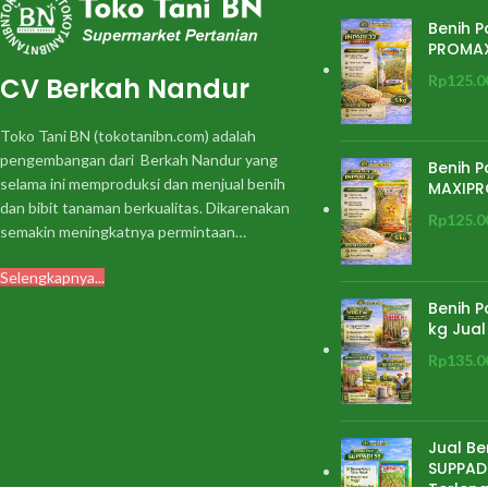
Benih P
PROMA
CV Berkah Nandur
Rp
125.0
Toko Tani BN (tokotanibn.com) adalah
pengembangan dari Berkah Nandur yang
Benih P
selama ini memproduksi dan menjual benih
MAXIPR
dan bibit tanaman berkualitas. Dikarenakan
Rp
125.0
semakin meningkatnya permintaan…
Selengkapnya...
Benih P
kg Jual
Rp
135.0
Jual Be
SUPPADI