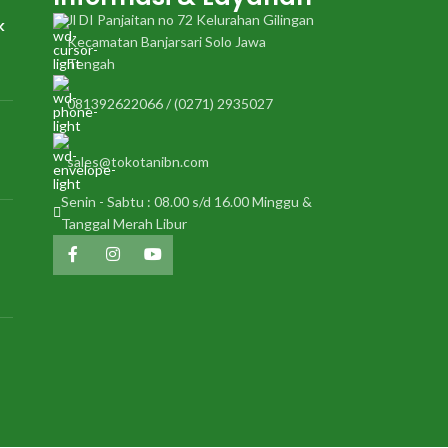
Jl DI Panjaitan no 72 Kelurahan Gilingan
k
Kecamatan Banjarsari Solo Jawa
Tengah
081392622066 / (0271) 2935027
sales@tokotanibn.com
Senin - Sabtu : 08.00 s/d 16.00 Minggu &
Tanggal Merah Libur