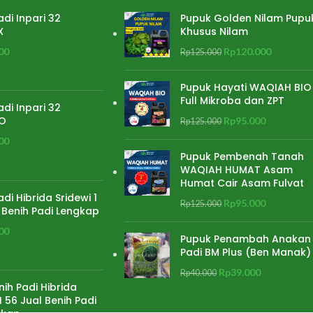
adi Inpari 32
Pupuk Golden Nilam Pupu
X
Khusus Nilam
00
Rp
120.000
Rp
125.000
Pupuk Hayati WAQIAH BIO
Full Mikroba dan ZPT
adi Inpari 32
O
Rp
95.000
Rp
125.000
00
Pupuk Pembenah Tanah
WAQIAH HUMAT Asam
Humat Cair Asam Fulvat
adi Hibrida Sridewi 1
Rp
95.000
Rp
125.000
 Benih Padi Lengkap
00
Pupuk Penambah Anakan
Padi BM Plus (Ben Manak)
Rp
39.000
Rp
40.000
nih Padi Hibrida
 56 Jual Benih Padi