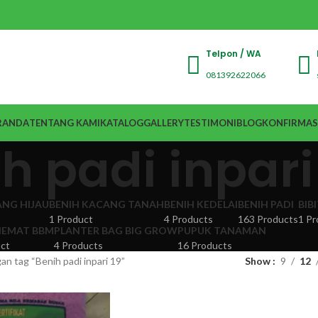
Telpon / WA
081392622066
RANDA
TENTANG KAMI
KATALOG
GALLERY
TESTIMONI
BLOG
KONFIRMAS
h padi inpari
ANG HIJAU
BENIH KACANG TANAH
BENIH KEDELAI
BENIH PADI
BIB
1 Product
4 Products
163 Products
1 Pr
EMAT BBM
PLANTER BAG BIG GROW
PUPUK TANAMAN
ct
4 Products
16 Products
n tag “Benih padi inpari 19”
Show
9
12