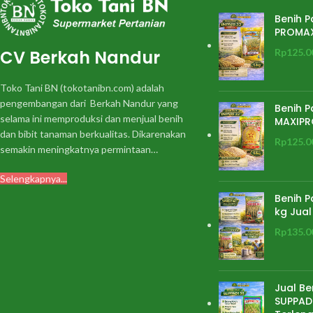
Benih P
PROMA
CV Berkah Nandur
Rp
125.0
Toko Tani BN (tokotanibn.com) adalah
pengembangan dari Berkah Nandur yang
Benih P
selama ini memproduksi dan menjual benih
MAXIPR
dan bibit tanaman berkualitas. Dikarenakan
Rp
125.0
semakin meningkatnya permintaan…
Selengkapnya...
Benih P
kg Jual
Rp
135.0
Jual Be
SUPPADI