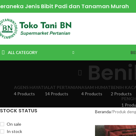
Beraneka Jenis Bibit Padi dan Tanaman Murah
ALL CATEGORY
BE
Beni
AGENS HAYATI
ALAT PERTANIAN
ASAM HUMAT
BENIH KAC
4 Products
14 Products
4 Products
2 Products
PENGH
1 Produ
STOCK STATUS
Beranda
Produk deng
On sale
In stock