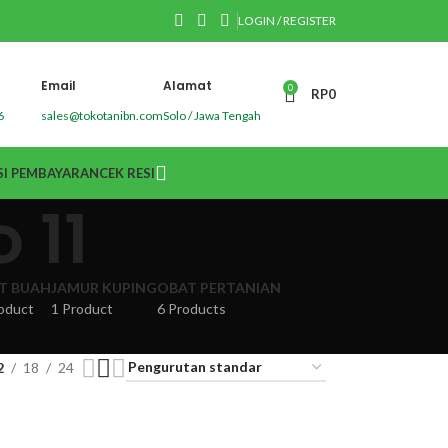
LOGIN / REGISTER
Email
Alamat
0
RP
0
6
sales@tokotanibn.com
Solo / Jawa Tengah
I PEMBAYARAN
CEK RESI
 11
IT BUAH
JAMUR KUPING
OBAT PERTANIAN
oduct
1 Product
6 Products
2
18
24