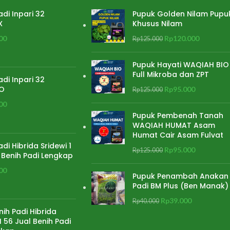
adi Inpari 32
Pupuk Golden Nilam Pupu
X
Khusus Nilam
00
Rp
120.000
Rp
125.000
Pupuk Hayati WAQIAH BIO
Full Mikroba dan ZPT
adi Inpari 32
O
Rp
95.000
Rp
125.000
00
Pupuk Pembenah Tanah
WAQIAH HUMAT Asam
Humat Cair Asam Fulvat
adi Hibrida Sridewi 1
Rp
95.000
Rp
125.000
 Benih Padi Lengkap
00
Pupuk Penambah Anakan
Padi BM Plus (Ben Manak)
Rp
39.000
Rp
40.000
nih Padi Hibrida
 56 Jual Benih Padi