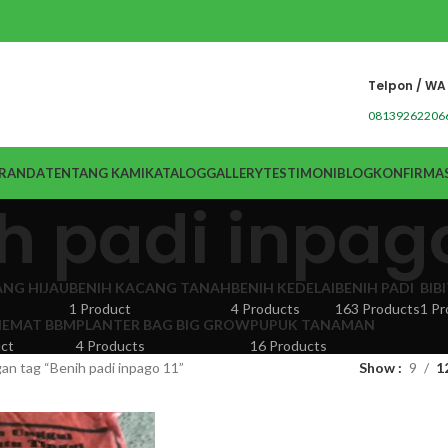
Telpon / WA
08139262206
RANDA
TENTANG KAMI
KATALOG
GALLERY
TESTIMONI
BLOG
KONFIRMAS
h padi inpago
ANG HIJAU
BENIH KACANG TANAH
BENIH KEDELAI
BENIH PADI
BIB
1 Product
4 Products
163 Products
1 Pr
EMAT BBM
PLANTER BAG BIG GROW
PUPUK TANAMAN
ct
4 Products
16 Products
an tag “Benih padi inpago 11”
Show
9
1