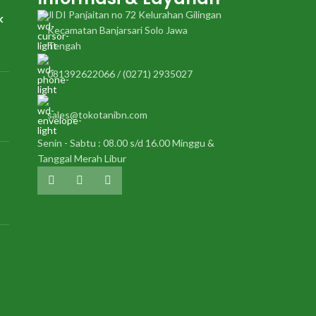
Jl DI Panjaitan no 72 Kelurahan Gilingan
k
Kecamatan Banjarsari Solo Jawa
Tengah
081392622066 / (0271) 2935027
sales@tokotanibn.com
Senin - Sabtu : 08.00 s/d 16.00 Minggu &
Tanggal Merah Libur