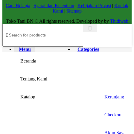
Cara Belanja
|
Syarat dan Ketentuan
|
Kebijakan Privasi
|
Kontak
Kami
|
Sitemap
Toko Tani BN © All rights reserved. Developed by by
Thidiweb
Menu
Categories
Beranda
Tentang Kami
Katalog
Keranjang
Checkout
Akun Saya