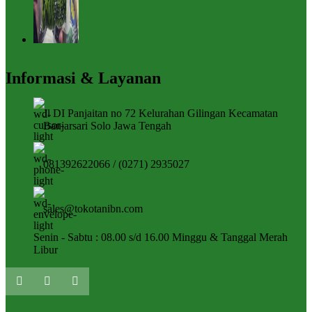
Informasi & Layanan
Jl DI Panjaitan no 72 Kelurahan Gilingan Kecamatan
Banjarsari Solo Jawa Tengah
081392622066 / (0271) 2935027
sales@tokotanibn.com
Senin - Sabtu : 08.00 s/d 16.00 Minggu & Tanggal Merah
Libur