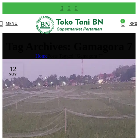
0
MENU
RP
0
Tag Archives: Gamagora 7
Home
Posts Tagged "Gamagora 7"
12
NOV