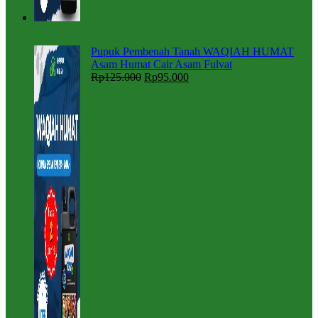
Pupuk Pembenah Tanah WAQIAH HUMAT
Asam Humat Cair Asam Fulvat
Rp
125.000
Rp
95.000