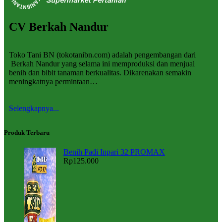
CV Berkah Nandur
Toko Tani BN (tokotanibn.com) adalah pengembangan dari
Berkah Nandur yang selama ini memproduksi dan menjual
benih dan bibit tanaman berkualitas. Dikarenakan semakin
meningkatnya permintaan…
Selengkapnya...
Produk Terbaru
Benih Padi Inpari 32 PROMAX
Rp
125.000