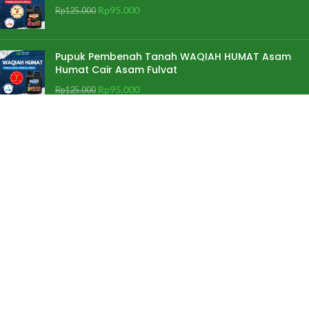
Rp
95.000
Rp
125.000
Pupuk Pembenah Tanah WAQIAH HUMAT Asam
Humat Cair Asam Fulvat
Rp
95.000
Rp
125.000
Pupuk Penambah Anakan Padi BM Plus (Ben
Manak)
Rp
39.000
Rp
40.000
Informasi & Layanan
Jl DI Panjaitan no 72 Kelurahan Gilingan Kecamatan
Banjarsari Solo Jawa Tengah
081392622066 / (0271) 2935027
sales@tokotanibn.com
Senin - Sabtu : 08.00 s/d 16.00 Minggu & Tanggal Merah Libur