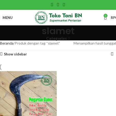
0
MENU
RP
slamet
Categories
Beranda
Produk dengan tag “slamet”
Menampilkan hasil tunggal
Show sidebar