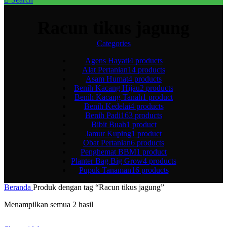
Racun tikus jagung
Categories
Agens Hayati
4 products
Alat Pertanian
14 products
Asam Humat
4 products
Benih Kacang Hijau
2 products
Benih Kacang Tanah
1 product
Benih Kedelai
4 products
Benih Padi
163 products
Bibit Buah
1 product
Jamur Kuping
1 product
Obat Pertanian
6 products
Penghemat BBM
1 product
Planter Bag Big Grow
4 products
Pupuk Tanaman
16 products
Beranda
Produk dengan tag “Racun tikus jagung”
Menampilkan semua 2 hasil