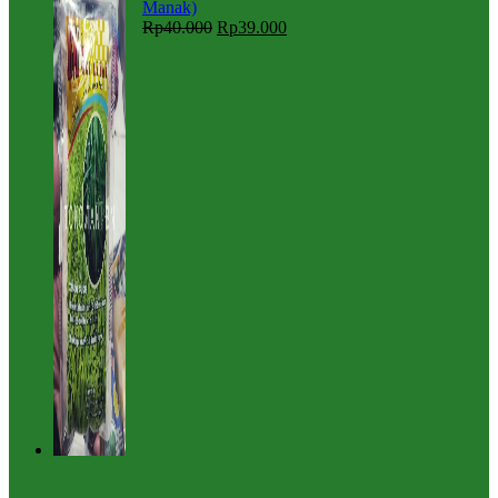
Manak)
Rp
40.000
Rp
39.000