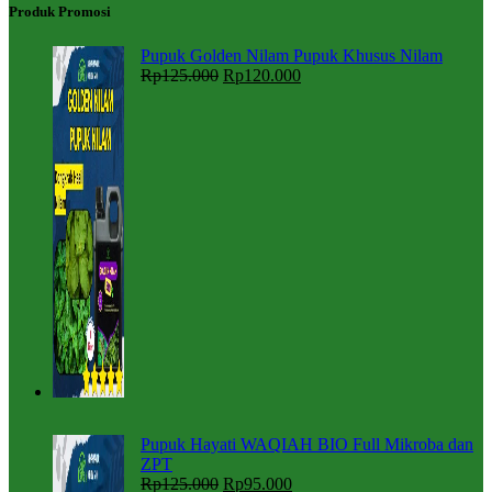
Produk Promosi
Pupuk Golden Nilam Pupuk Khusus Nilam
Rp
125.000
Rp
120.000
Pupuk Hayati WAQIAH BIO Full Mikroba dan
ZPT
Rp
125.000
Rp
95.000