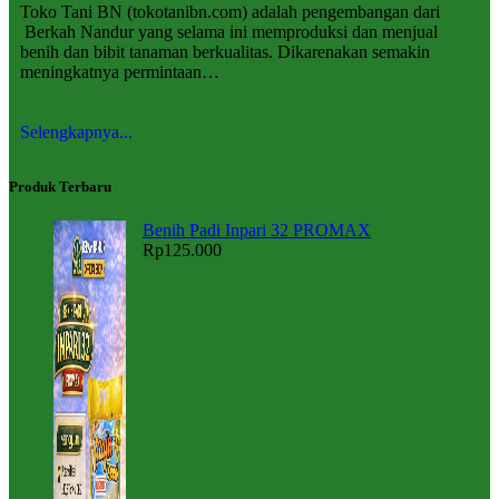
Toko Tani BN (tokotanibn.com) adalah pengembangan dari
Berkah Nandur yang selama ini memproduksi dan menjual
benih dan bibit tanaman berkualitas. Dikarenakan semakin
meningkatnya permintaan…
Selengkapnya...
Produk Terbaru
Benih Padi Inpari 32 PROMAX
Rp
125.000