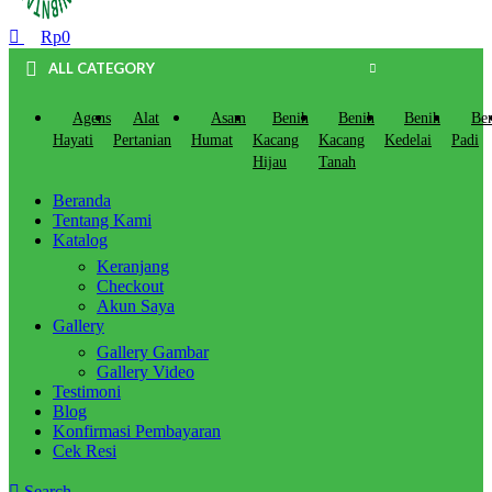
Rp
0
ALL CATEGORY
Agens
Alat
Asam
Benih
Benih
Benih
Be
Hayati
Pertanian
Humat
Kacang
Kacang
Kedelai
Padi
Hijau
Tanah
Beranda
Tentang Kami
Katalog
Keranjang
Checkout
Akun Saya
Gallery
Gallery Gambar
Gallery Video
Testimoni
Blog
Konfirmasi Pembayaran
Cek Resi
Search