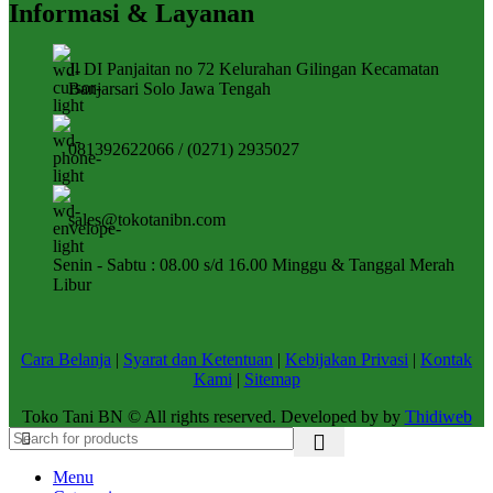
Informasi & Layanan
Jl DI Panjaitan no 72 Kelurahan Gilingan Kecamatan
Banjarsari Solo Jawa Tengah
081392622066 / (0271) 2935027
sales@tokotanibn.com
Senin - Sabtu : 08.00 s/d 16.00 Minggu & Tanggal Merah
Libur
Cara Belanja
|
Syarat dan Ketentuan
|
Kebijakan Privasi
|
Kontak
Kami
|
Sitemap
Toko Tani BN © All rights reserved. Developed by by
Thidiweb
Menu