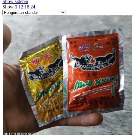
Show sidebar
Show
9
12
18
24