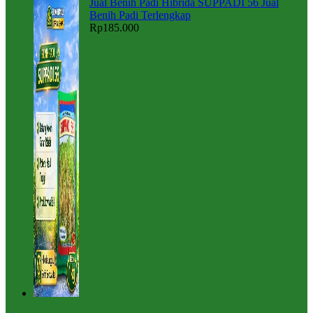
Jual Benih Padi Hibrida SUPPADI 56 Jual
Benih Padi Terlengkap
Rp
185.000