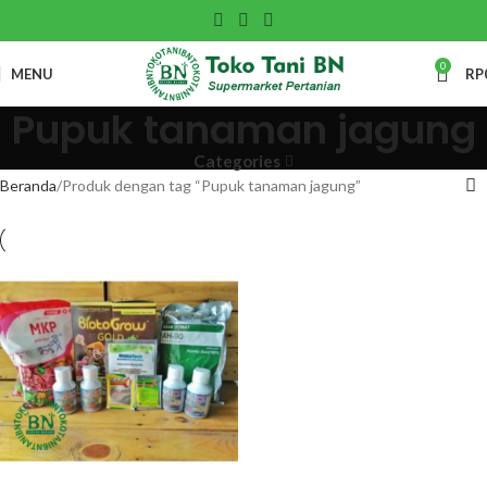
0
MENU
RP
Pupuk tanaman jagung
Categories
Beranda
Produk dengan tag “Pupuk tanaman jagung”