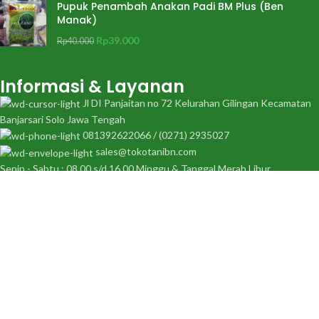
Pupuk Penambah Anakan Padi BM Plus (Ben
Manak)
Rp
39.000
Rp
40.000
Informasi & Layanan
Jl DI Panjaitan no 72 Kelurahan Gilingan Kecamatan
Banjarsari Solo Jawa Tengah
081392622066 / (0271) 2935027
sales@tokotanibn.com
Senin - Sabtu : 08.00 s/d 16.00 Minggu & Tanggal Merah Libur
Cara Belanja
|
Syarat dan Ketentuan
|
Kebijakan Privasi
|
Kontak Kami
|
Sitemap
Toko Tani BN © All rights reserved. Developed by by
Thidiweb