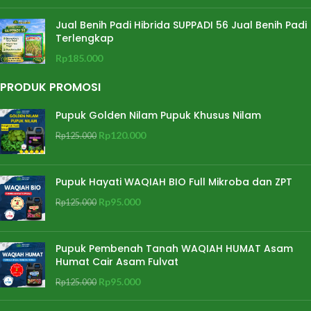
Jual Benih Padi Hibrida SUPPADI 56 Jual Benih Padi
Terlengkap
Rp
185.000
PRODUK PROMOSI
Pupuk Golden Nilam Pupuk Khusus Nilam
Rp
120.000
Rp
125.000
Pupuk Hayati WAQIAH BIO Full Mikroba dan ZPT
Rp
95.000
Rp
125.000
Pupuk Pembenah Tanah WAQIAH HUMAT Asam
Humat Cair Asam Fulvat
Rp
95.000
Rp
125.000