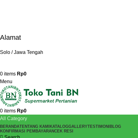
Alamat
Solo / Jawa Tengah
0
items
Rp
0
Menu
0
items
Rp
0
All Category
BERANDA
TENTANG KAMI
KATALOG
GALLERY
TESTIMONI
BLOG
KONFIRMASI PEMBAYARAN
CEK RESI
Search