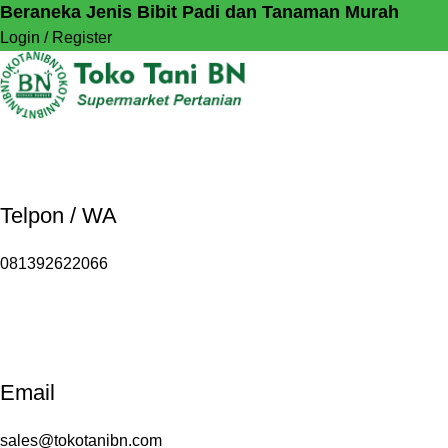
Beraneka Jenis Bibit Padi dan Tanaman Murah
Login / Register
Telpon / WA
081392622066
Email
sales@tokotanibn.com