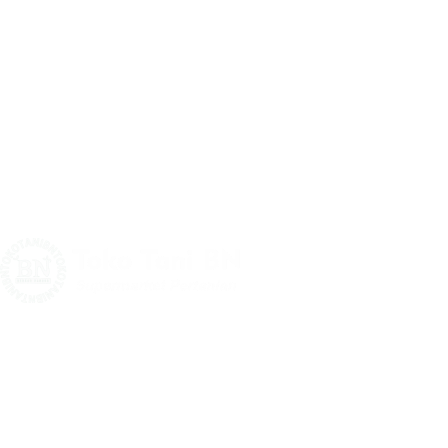
CV Berkah Nandur
Toko Tani BN (tokotanibn.com) adalah pengembangan dari
Berkah Nandur yang selama ini memproduksi dan menjual
benih dan bibit tanaman berkualitas. Dikarenakan semakin