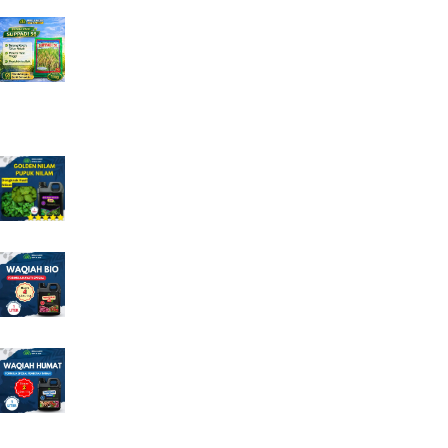
Jual Benih Padi Hibrida SUPPADI 56 Jual Benih
Padi Terlengkap
Rp
185.000
Produk Promosi
Pupuk Golden Nilam Pupuk Khusus Nilam
Rp
120.000
Rp
125.000
Pupuk Hayati WAQIAH BIO Full Mikroba dan ZPT
Rp
95.000
Rp
125.000
Pupuk Pembenah Tanah WAQIAH HUMAT Asam
Humat Cair Asam Fulvat
Rp
95.000
Rp
125.000