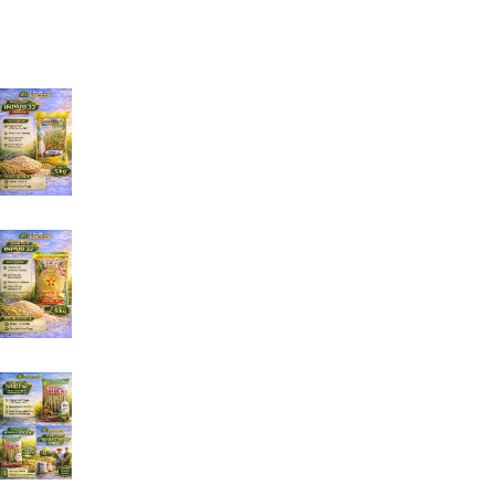
Produk Terbaru
Benih Padi Inpari 32 PROMAX
Rp
125.000
Benih Padi Inpari 32 MAXIPRO
Rp
125.000
Benih Padi Hibrida Sridewi 1 kg Jual Benih Padi
Lengkap
Rp
135.000