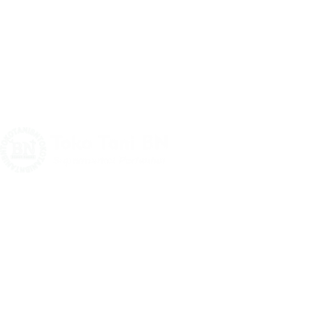
CV Berkah Nandur
Toko Tani BN (tokotanibn.com) adalah pengembangan dari
Berkah Nandur yang selama ini memproduksi dan menjual
benih dan bibit tanaman berkualitas. Dikarenakan semakin
meningkatnya permintaan…
Selengkapnya...