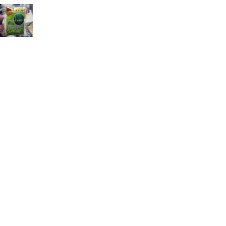
Pupuk Penambah Anakan Padi BM Plus (Ben
Manak)
Rp
39.000
Rp
40.000
Informasi & Layanan
Jl DI Panjaitan no 72 Kelurahan Gilingan Kecamatan
Banjarsari Solo Jawa Tengah
081392622066 / (0271) 2935027
sales@tokotanibn.com
Senin - Sabtu : 08.00 s/d 16.00 Minggu & Tanggal Merah Libur
Cara Belanja
|
Syarat dan Ketentuan
|
Kebijakan Privasi
|
Kontak Kami
|
Sitemap
Toko Tani BN © All rights reserved. Developed by by
Thidiweb