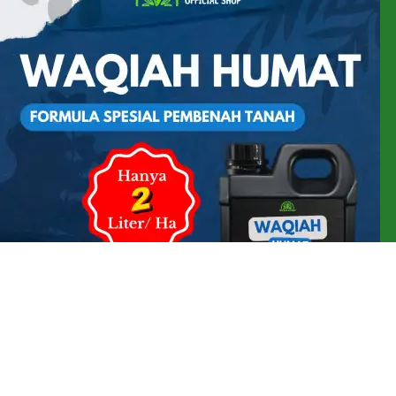
Pupuk Pembenah Tanah WAQIAH HUMAT Asam Humat Cair
Asam Fulvat
Rp
95.000
Rp
125.000