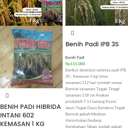
Benih Padi IPB 3S
Benih Padi
Rp
115.000
Berikut deskripsi varietas padi IPB
3S : Kemasan 5 kg Umur
tanaman:112 hari setelah semai
Bentuk tanaman:Tegak Tinggi
tanaman:118 cm Anakan
produktif:7-11 batang Posisi
BENIH PADI HIBRIDA
daun:Tegak Daun Bendera:Tegak
INTANI 602
Bentuk gabah:Medium
Kerontokan:Sedang
KEMASAN 1 KG
Kerebahan:Tahan Jumlah gabah