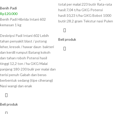
total per malai:223 butir Rata-rata
Benih Padi
hasil:7,04 t/ha GKG Potensi
Rp
120.000
hasil:10,23 t/ha GKG Bobot 1000
Benih Padi Hibrida Intani 602
butir:28.2 gram Tekstur nasi Pulen
kemasan 1 kg
Deskripsi Padi Intani 602 Lebih
Beli produk
tahan penyakit blast / potong
leher, kresek / hawar daun bakteri
dan kerdil rumput Batang kokoh
dan tahan roboh Potensi hasil
tinggi 12,2 ton / ha GKG Malai
panjang 180-230 bulir per malai dan
terisi penuh Gabah dan beras
berbentuk sedang (tipe ciherang)
Nasi wangi dan enak
Beli produk