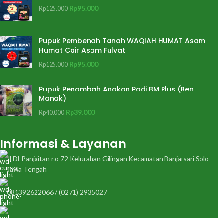
Rp
95.000
Rp
125.000
Pupuk Pembenah Tanah WAQIAH HUMAT Asam
Humat Cair Asam Fulvat
Rp
95.000
Rp
125.000
Pupuk Penambah Anakan Padi BM Plus (Ben
Manak)
Rp
39.000
Rp
40.000
Informasi & Layanan
Jl DI Panjaitan no 72 Kelurahan Gilingan Kecamatan Banjarsari Solo
Jawa Tengah
081392622066 / (0271) 2935027