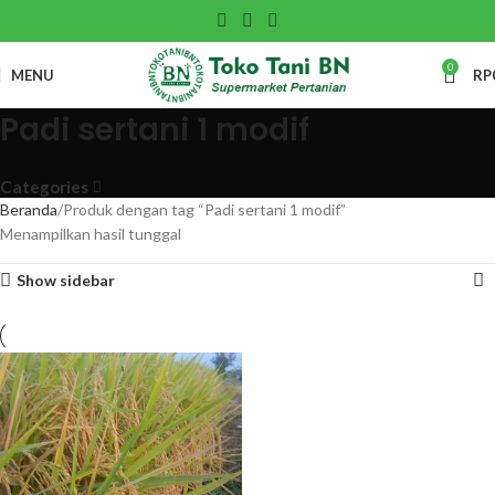
0
MENU
RP
Padi sertani 1 modif
Categories
Beranda
Produk dengan tag “Padi sertani 1 modif”
Menampilkan hasil tunggal
Show sidebar