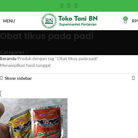
0
MENU
RP
Obat tikus pada padi
Categories
Beranda
Produk dengan tag “Obat tikus pada padi”
Menampilkan hasil tunggal
Show sidebar