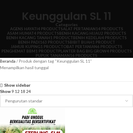
Keunggulan SL 11
Categories
AGENS HAYATI
4 PRODUCTS
ALAT PERTANIAN
14 PRODUCTS
ASAM HUMAT
4 PRODUCTS
BENIH KACANG HIJAU
2 PRODUCTS
BENIH KACANG TANAH
1 PRODUCT
BENIH KEDELAI
4 PRODUCTS
BENIH PADI
163 PRODUCTS
BIBIT BUAH
1 PRODUCT
JAMUR KUPING
1 PRODUCT
OBAT PERTANIAN
6 PRODUCTS
PENGHEMAT BBM
1 PRODUCT
PLANTER BAG BIG GROW
4 PRODUCTS
PUPUK TANAMAN
16 PRODUCTS
Beranda
Produk dengan tag “Keunggulan SL 11”
Menampilkan hasil tunggal
Show sidebar
Show
9
12
18
24