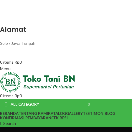
Alamat
Solo / Jawa Tengah
0
items
Rp
0
Menu
0
items
Rp
0
ALL CATEGORY
BERANDA
TENTANG KAMI
KATALOG
GALLERY
TESTIMONI
BLOG
KONFIRMASI PEMBAYARAN
CEK RESI
Search