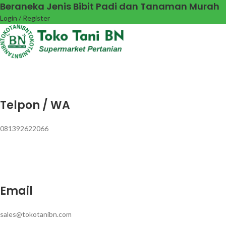
Beraneka Jenis Bibit Padi dan Tanaman Murah
Login / Register
Telpon / WA
081392622066
Email
sales@tokotanibn.com