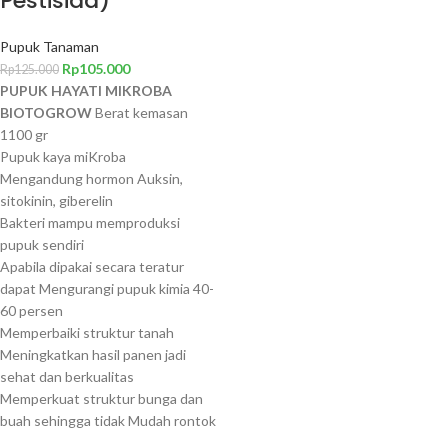
Pestisida)
Pupuk Tanaman
Rp
105.000
Rp
125.000
PUPUK HAYATI MIKROBA
BIOTOGROW
Berat kemasan
1100 gr
Pupuk kaya miKroba
Mengandung hormon Auksin,
sitokinin, giberelin
Bakteri mampu memproduksi
pupuk sendiri
Apabila dipakai secara teratur
dapat Mengurangi pupuk kimia 40-
60 persen
Memperbaiki struktur tanah
Meningkatkan hasil panen jadi
sehat dan berkualitas
Memperkuat struktur bunga dan
buah sehingga tidak Mudah rontok