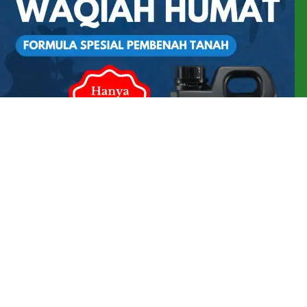
Pupuk Pembenah Tanah WAQIAH HUMAT Asam Humat Cair
Asam Fulvat
Rp
95.000
Rp
125.000