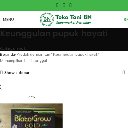
MENU
R
Keunggulan pupuk hayati
Categories
Beranda
Produk dengan tag “Keunggulan pupuk hayati”
Menampilkan hasil tunggal
Show sidebar
-16%