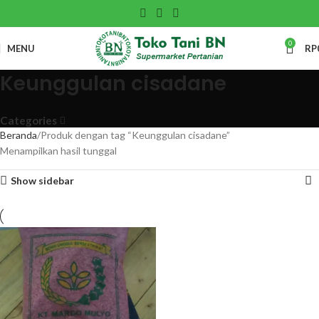
0
MENU
RP
Keunggulan cisadane
Categories
Beranda
Produk dengan tag “Keunggulan cisadane”
Menampilkan hasil tunggal
Show sidebar