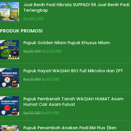
Jual Benih Padi Hibrida SUPPADI 56 Jual Benih Padi
Terlengkap
Rp
185.000
PRODUK PROMOSI
Pupuk Golden Nilam Pupuk Khusus Nilam
Rp
120.000
Rp
125.000
Pupuk Hayati WAQIAH BIO Full Mikroba dan ZPT
Rp
95.000
Rp
125.000
Pupuk Pembenah Tanah WAQIAH HUMAT Asam
Humat Cair Asam Fulvat
Rp
95.000
Rp
125.000
Pupuk Penambah Anakan Padi BM Plus (Ben