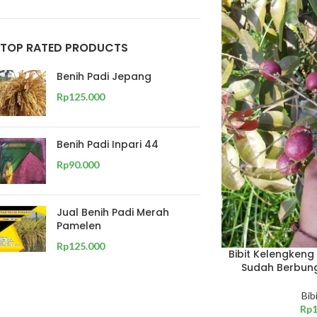
TOP RATED PRODUCTS
Benih Padi Jepang
Rp
125.000
Benih Padi Inpari 44
Rp
90.000
Jual Benih Padi Merah
Pamelen
Rp
125.000
Bibit Kelengken
Sudah Berbung
Bib
Rp