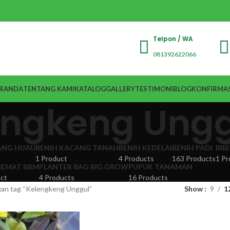
Telpon / WA
081392622066
RANDA
TENTANG KAMI
KATALOG
GALLERY
TESTIMONI
BLOG
KONFIRMAS
engkeng Ungg
ANG HIJAU
BENIH KACANG TANAH
BENIH KEDELAI
BENIH PADI
BIB
1 Product
4 Products
163 Products
1 Pr
EMAT BBM
PLANTER BAG BIG GROW
PUPUK TANAMAN
ct
4 Products
16 Products
an tag “Kelengkeng Unggul”
Show
9
1