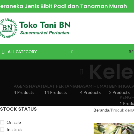
Beraneka Jenis Bibit Padi dan Tanaman Murah
ALL CATEGORY
BE
Kel
AGENS HAYATI
ALAT PERTANIAN
ASAM HUMAT
BENIH KAC
4 Products
14 Products
4 Products
2 Products
PENGH
1 Produ
STOCK STATUS
Beranda
Produk deng
On sale
In stock