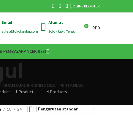
LOGIN / REGISTER
Email
Alamat
0
RP
0
sales@tokotanibn.com
Solo / Jawa Tengah
I PEMBAYARAN
CEK RESI
ul
IT BUAH
JAMUR KUPING
OBAT PERTANIAN
oduct
1 Product
6 Products
2
18
24