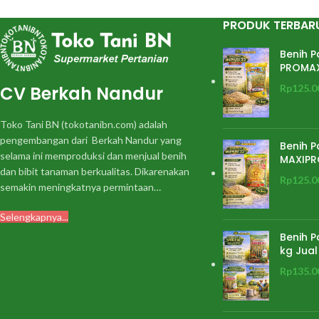
PRODUK TERBAR
Benih P
PROMA
CV Berkah Nandur
Rp
125.0
Toko Tani BN (tokotanibn.com) adalah
pengembangan dari Berkah Nandur yang
Benih P
selama ini memproduksi dan menjual benih
MAXIPR
dan bibit tanaman berkualitas. Dikarenakan
Rp
125.0
semakin meningkatnya permintaan…
Selengkapnya...
Benih P
kg Jual
Rp
135.0