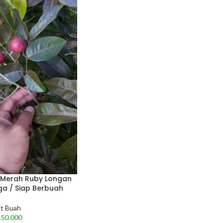
g Merah Ruby Longan
a / Siap Berbuah
it Buah
150.000