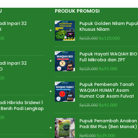
U
PRODUK PROMOSI
adi Inpari 32
Pupuk Golden Nilam Pupu
X
Khusus Nilam
00
Rp
120.000
Rp
125.000
Pupuk Hayati WAQIAH BIO
Full Mikroba dan ZPT
adi Inpari 32
O
Rp
95.000
Rp
125.000
00
Pupuk Pembenah Tanah
WAQIAH HUMAT Asam
Humat Cair Asam Fulvat
adi Hibrida Sridewi 1
Rp
95.000
Rp
125.000
 Benih Padi Lengkap
00
Pupuk Penambah Anakan
Padi BM Plus (Ben Manak)
Rp
39.000
Rp
40.000