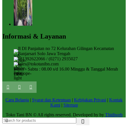
Informasi & Layanan
Jl DI Panjaitan no 72 Kelurahan Gilingan Kecamatan
Banjarsari Solo Jawa Tengah
081392622066 / (0271) 2935027
sales@tokotanibn.com
Senin - Sabtu : 08.00 s/d 16.00 Minggu & Tanggal Merah
Libur
Cara Belanja
|
Syarat dan Ketentuan
|
Kebijakan Privasi
|
Kontak
Kami
|
Sitemap
Toko Tani BN © All rights reserved. Developed by by
Thidiweb