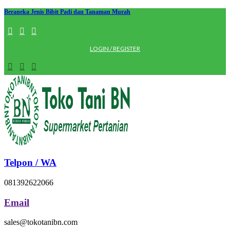
Beraneka Jenis Bibit Padi dan Tanaman Murah
LOGIN / REGISTER
Telpon / WA
081392622066
Email
sales@tokotanibn.com