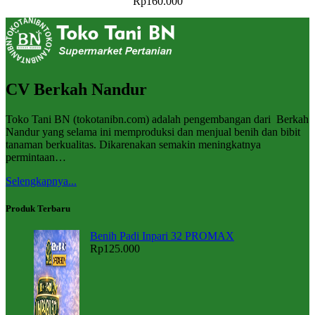
Rp
160.000
CV Berkah Nandur
Toko Tani BN (tokotanibn.com) adalah pengembangan dari Berkah
Nandur yang selama ini memproduksi dan menjual benih dan bibit
tanaman berkualitas. Dikarenakan semakin meningkatnya
permintaan…
Selengkapnya...
Produk Terbaru
Benih Padi Inpari 32 PROMAX
Rp
125.000