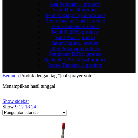
Alat Pertanian
14 products
Asam Humat
4 products
Benih Kacang Hijau
2 products
Benih Kacang Tanah
1 product
Benih Kedelai
4 products
Benih Padi
163 products
Bibit Buah
1 product
Jamur Kuping
1 product
Obat Pertanian
6 products
Penghemat BBM
1 product
Planter Bag Big Grow
4 products
Pupuk Tanaman
16 products
Beranda
Produk dengan tag “jual sprayer yoto”
Menampilkan hasil tunggal
Show sidebar
Show
9
12
18
24