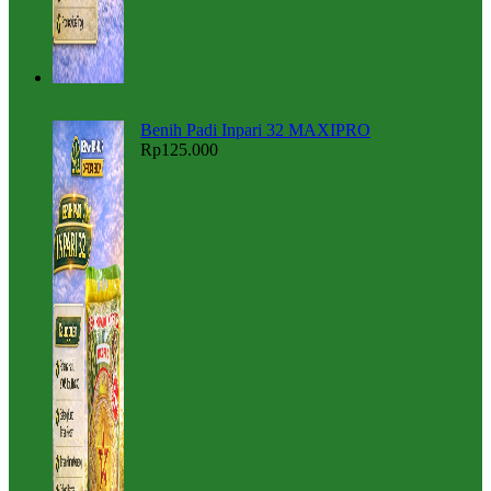
Benih Padi Inpari 32 MAXIPRO
Rp
125.000