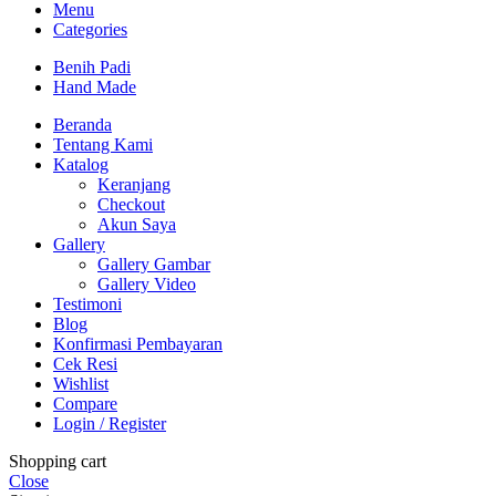
Menu
Categories
Benih Padi
Hand Made
Beranda
Tentang Kami
Katalog
Keranjang
Checkout
Akun Saya
Gallery
Gallery Gambar
Gallery Video
Testimoni
Blog
Konfirmasi Pembayaran
Cek Resi
Wishlist
Compare
Login / Register
Shopping cart
Close