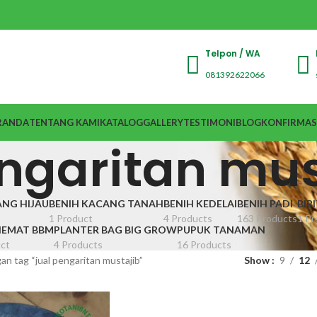
Telpon / WA
081392622066
RANDA
TENTANG KAMI
KATALOG
GALLERY
TESTIMONI
BLOG
KONFIRMAS
engaritan mus
ANG HIJAU
BENIH KACANG TANAH
BENIH KEDELAI
BENIH PADI
BIB
1 Product
4 Products
163 Products
1 Pr
EMAT BBM
PLANTER BAG BIG GROW
PUPUK TANAMAN
ct
4 Products
16 Products
n tag “jual pengaritan mustajib”
Show
9
12