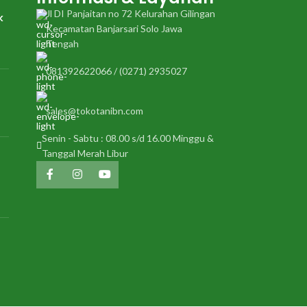
Jl DI Panjaitan no 72 Kelurahan Gilingan
k
Kecamatan Banjarsari Solo Jawa
Tengah
081392622066 / (0271) 2935027
sales@tokotanibn.com
Senin - Sabtu : 08.00 s/d 16.00 Minggu &
Tanggal Merah Libur