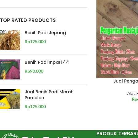
TOP RATED PRODUCTS
Benih Padi Jepang
Rp
125.000
Benih Padi Inpari 44
Rp
90.000
Jual Penga
Jual Benih Padi Merah
Alat 
Pamelen
Rp
Rp
125.000
PRODUK TERBAR