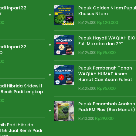
adi Inpari 32
Pupuk Golden Nilam Pupu
X
Khusus Nilam
00
Rp
120.000
Rp
125.000
Pupuk Hayati WAQIAH BIO
Full Mikroba dan ZPT
adi Inpari 32
O
Rp
95.000
Rp
125.000
00
Pupuk Pembenah Tanah
WAQIAH HUMAT Asam
Humat Cair Asam Fulvat
adi Hibrida Sridewi 1
Rp
95.000
Rp
125.000
 Benih Padi Lengkap
00
Pupuk Penambah Anakan
Padi BM Plus (Ben Manak)
Rp
39.000
Rp
40.000
nih Padi Hibrida
 56 Jual Benih Padi