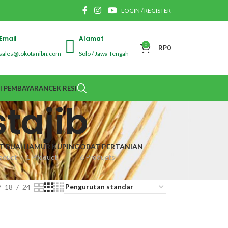
LOGIN / REGISTER
Email
Alamat
0
RP
0
sales@tokotanibn.com
Solo / Jawa Tengah
I PEMBAYARAN
CEK RESI
tajib
IT BUAH
JAMUR KUPING
OBAT PERTANIAN
oduct
1 Product
6 Products
18
24