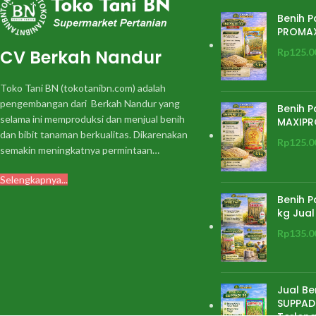
Benih P
PROMA
CV Berkah Nandur
Rp
125.0
Toko Tani BN (tokotanibn.com) adalah
pengembangan dari Berkah Nandur yang
Benih P
selama ini memproduksi dan menjual benih
MAXIPR
dan bibit tanaman berkualitas. Dikarenakan
Rp
125.0
semakin meningkatnya permintaan…
Selengkapnya...
Benih P
kg Jual
Rp
135.0
Jual Be
SUPPADI