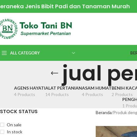
Beraneka Jenis Bibit Padi dan Tanaman Murah
ALL CATEGORY
BE
jual p
AGENS HAYATI
ALAT PERTANIAN
ASAM HUMAT
BENIH KAC
4 Products
14 Products
4 Products
2 Products
PENGH
1 Produ
STOCK STATUS
Beranda
Produk denga
On sale
In stock