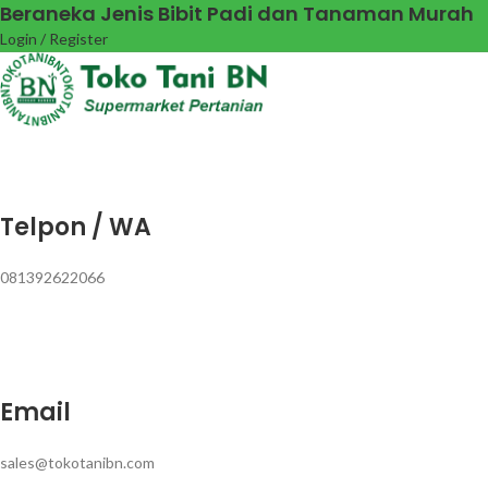
Beraneka Jenis Bibit Padi dan Tanaman Murah
Login / Register
Telpon / WA
081392622066
Email
sales@tokotanibn.com