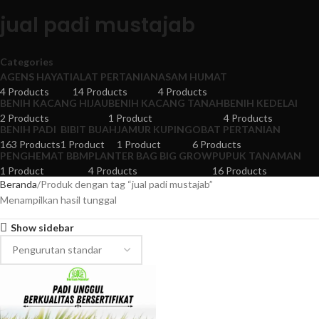
jual padi mustajab
Categories
AGENS HAYATI
ALAT PERTANIAN
ASAM HUMAT
4 Products
14 Products
4 Products
BENIH KACANG HIJAU
BENIH KACANG TANAH
BENIH KEDELAI
2 Products
1 Product
4 Products
BENIH PADI
BIBIT BUAH
JAMUR KUPING
OBAT PERTANIAN
163 Products
1 Product
1 Product
6 Products
PENGHEMAT BBM
PLANTER BAG BIG GROW
PUPUK TANAMAN
1 Product
4 Products
16 Products
Beranda
Produk dengan tag “jual padi mustajab”
Menampilkan hasil tunggal
Show sidebar