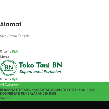
Alamat
Solo / Jawa Tengah
0
items
Rp
0
Menu
0
items
Rp
0
All Category
BERANDA
TENTANG KAMI
KATALOG
GALLERY
TESTIMONI
BLOG
KONFIRMASI PEMBAYARAN
CEK RESI
Search