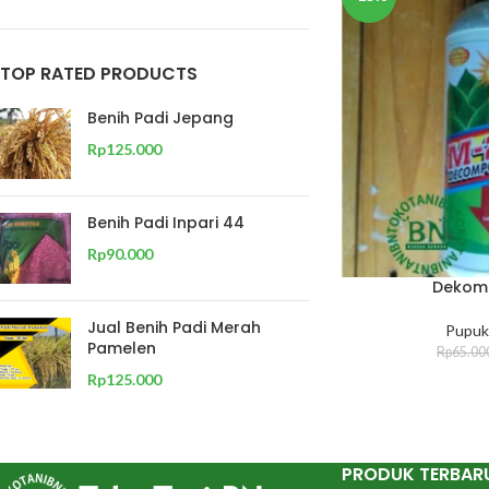
TOP RATED PRODUCTS
Benih Padi Jepang
Rp
125.000
Benih Padi Inpari 44
Rp
90.000
Dekom
Jual Benih Padi Merah
Pupuk
Pamelen
Rp
65.00
Rp
125.000
PRODUK TERBAR