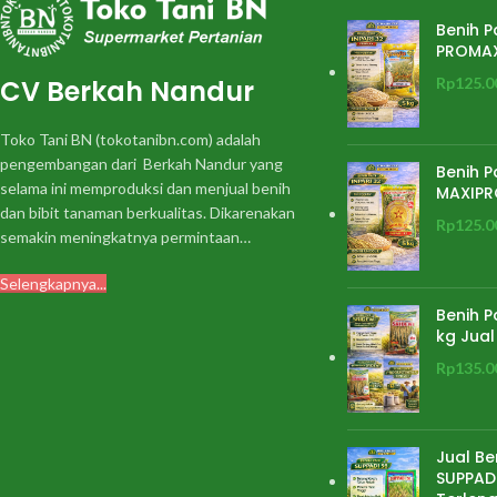
Benih P
PROMA
CV Berkah Nandur
Rp
125.0
Toko Tani BN (tokotanibn.com) adalah
pengembangan dari Berkah Nandur yang
Benih P
selama ini memproduksi dan menjual benih
MAXIPR
dan bibit tanaman berkualitas. Dikarenakan
Rp
125.0
semakin meningkatnya permintaan…
Selengkapnya...
Benih P
kg Jual
Rp
135.0
Jual Be
SUPPADI