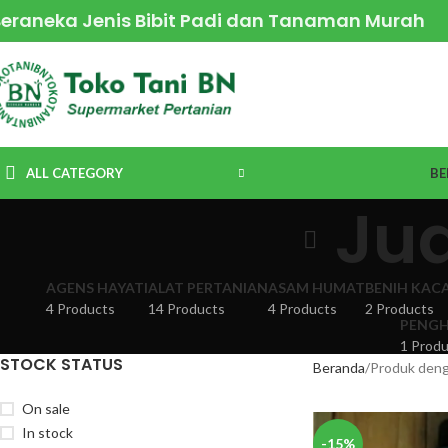
Beraneka Jenis Bibit Padi dan Tanaman Murah
ALL CATEGORY
BE
Ju
AGENS HAYATI
ALAT PERTANIAN
ASAM HUMAT
BENIH KAC
4 Products
14 Products
4 Products
2 Products
PENGH
1 Produ
STOCK STATUS
Beranda
Produk deng
On sale
In stock
-15%