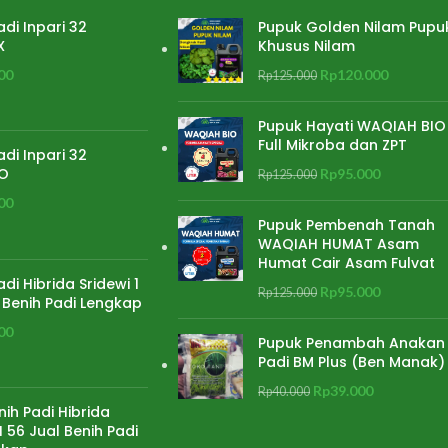
adi Inpari 32
Pupuk Golden Nilam Pupu
X
Khusus Nilam
00
Rp
120.000
Rp
125.000
Pupuk Hayati WAQIAH BIO
Full Mikroba dan ZPT
adi Inpari 32
O
Rp
95.000
Rp
125.000
00
Pupuk Pembenah Tanah
WAQIAH HUMAT Asam
Humat Cair Asam Fulvat
adi Hibrida Sridewi 1
Rp
95.000
Rp
125.000
 Benih Padi Lengkap
00
Pupuk Penambah Anakan
Padi BM Plus (Ben Manak)
Rp
39.000
Rp
40.000
nih Padi Hibrida
 56 Jual Benih Padi