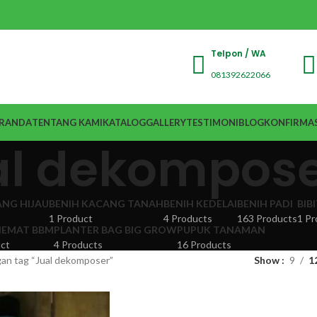
Telpon / WA
081392622066
RANDA
TENTANG KAMI
KATALOG
GALLERY
TESTIMONI
BLOG
KONFIRMAS
al dekompos
ANG HIJAU
BENIH KACANG TANAH
BENIH KEDELAI
BENIH PADI
BIB
1 Product
4 Products
163 Products
1 Pr
EMAT BBM
PLANTER BAG BIG GROW
PUPUK TANAMAN
ct
4 Products
16 Products
an tag “Jual dekomposer”
Show
9
1