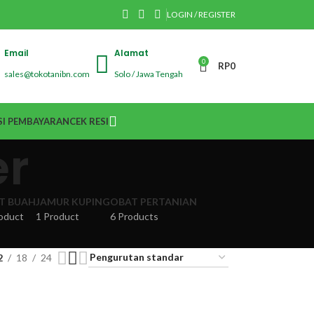
LOGIN / REGISTER
Email
Alamat
0
RP
0
sales@tokotanibn.com
Solo / Jawa Tengah
I PEMBAYARAN
CEK RESI
er
IT BUAH
JAMUR KUPING
OBAT PERTANIAN
oduct
1 Product
6 Products
2
18
24