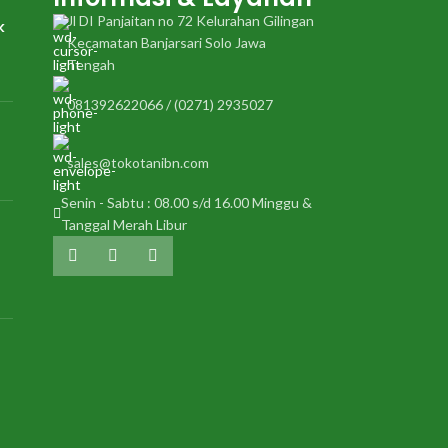
Jl DI Panjaitan no 72 Kelurahan Gilingan
k
Kecamatan Banjarsari Solo Jawa
Tengah
081392622066 / (0271) 2935027
sales@tokotanibn.com
Senin - Sabtu : 08.00 s/d 16.00 Minggu &
Tanggal Merah Libur