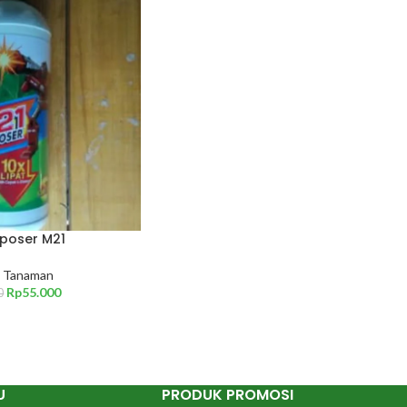
poser M21
 Tanaman
Rp
55.000
0
U
PRODUK PROMOSI