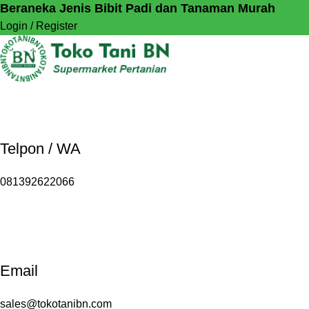
Beraneka Jenis Bibit Padi dan Tanaman Murah
Login / Register
Telpon / WA
081392622066
Email
sales@tokotanibn.com