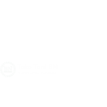
CV Berkah Nandur
Toko Tani BN (tokotanibn.com) adalah pengembangan dari
Berkah Nandur yang selama ini memproduksi dan menjual