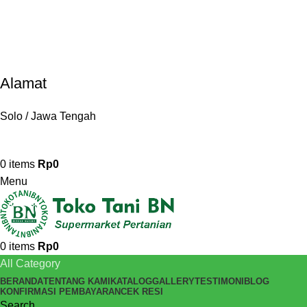
Alamat
Solo / Jawa Tengah
0
items
Rp
0
Menu
0
items
Rp
0
All Category
BERANDA
TENTANG KAMI
KATALOG
GALLERY
TESTIMONI
BLOG
KONFIRMASI PEMBAYARAN
CEK RESI
Search