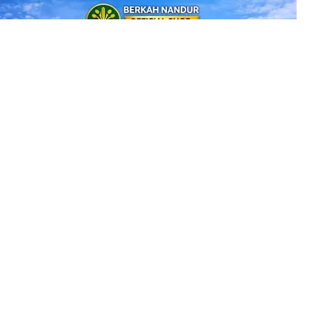
Jual Benih Padi Hibrida SUPPADI 56 Jual Benih Padi