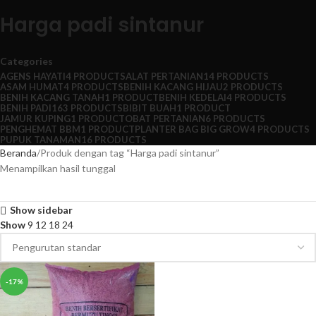
Harga padi sintanur
Categories
AGENS HAYATI
4 PRODUCTS
ALAT PERTANIAN
14 PRODUCTS
ASAM HUMAT
4 PRODUCTS
BENIH KACANG HIJAU
2 PRODUCTS
BENIH KACANG TANAH
1 PRODUCT
BENIH KEDELAI
4 PRODUCTS
BENIH PADI
163 PRODUCTS
BIBIT BUAH
1 PRODUCT
JAMUR KUPING
1 PRODUCT
OBAT PERTANIAN
6 PRODUCTS
PENGHEMAT BBM
1 PRODUCT
PLANTER BAG BIG GROW
4 PRODUCTS
PUPUK TANAMAN
16 PRODUCTS
Beranda
Produk dengan tag “Harga padi sintanur”
Menampilkan hasil tunggal
Show sidebar
Show
9
12
18
24
-17%