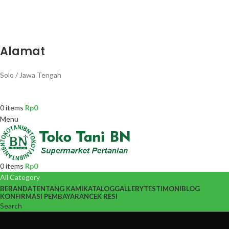
Alamat
Solo / Jawa Tengah
0
items
Rp
0
Menu
0
items
Rp
0
All Category
BERANDA
TENTANG KAMI
KATALOG
GALLERY
TESTIMONI
BLOG
KONFIRMASI PEMBAYARAN
CEK RESI
Search