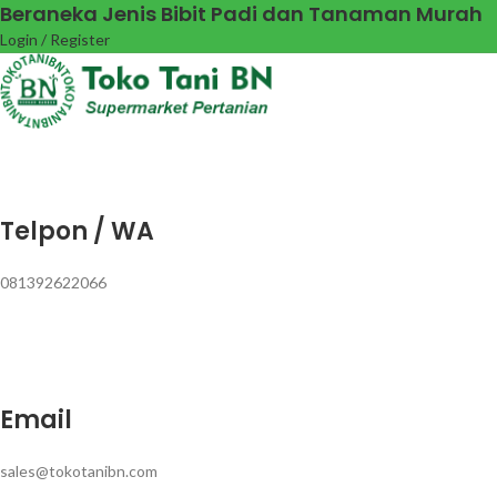
Beraneka Jenis Bibit Padi dan Tanaman Murah
Login / Register
Telpon / WA
081392622066
Email
sales@tokotanibn.com