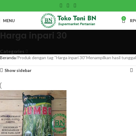
0
MENU
RP
Harga inpari 30
Categories
Beranda
Produk dengan tag “Harga inpari 30”
Menampilkan hasil tunggal
Show sidebar