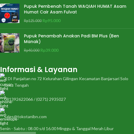
Pupuk Pembenah Tanah WAQIAH HUMAT Asam
Humat Cair Asam Fulvat
Rp
95.000
Rp
125.000
Pupuk Penambah Anakan Padi BM Plus (Ben
Manak)
Rp
39.000
Rp
40.000
Informasi & Layanan
Jl DI Panjaitan no 72 Kelurahan Gilingan Kecamatan Banjarsari Solo
Jawa Tengah
081392622066 / (0271) 2935027
sales@tokotanibn.com
Senin - Sabtu : 08.00 s/d 16.00 Minggu & Tanggal Merah Libur