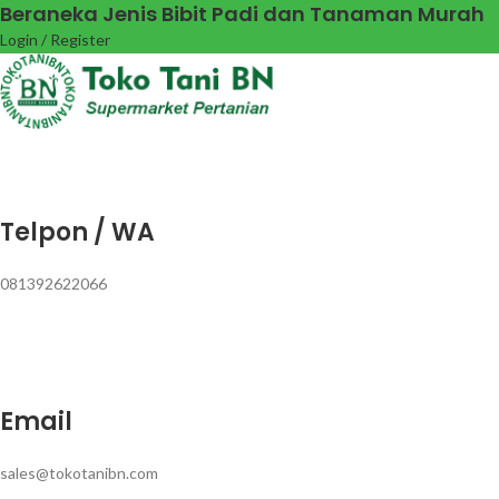
Beraneka Jenis Bibit Padi dan Tanaman Murah
Login / Register
Telpon / WA
081392622066
Email
sales@tokotanibn.com