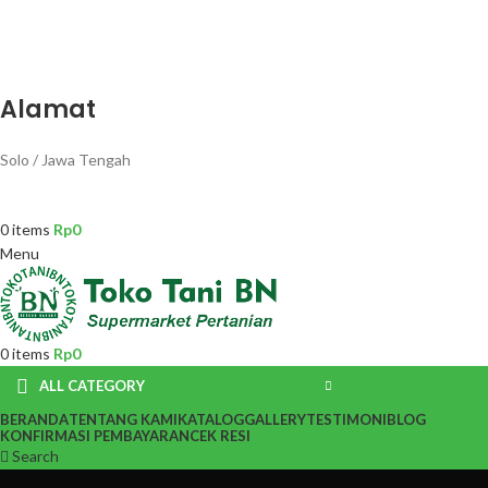
Alamat
Solo / Jawa Tengah
0
items
Rp
0
Menu
0
items
Rp
0
ALL CATEGORY
BERANDA
TENTANG KAMI
KATALOG
GALLERY
TESTIMONI
BLOG
KONFIRMASI PEMBAYARAN
CEK RESI
Search