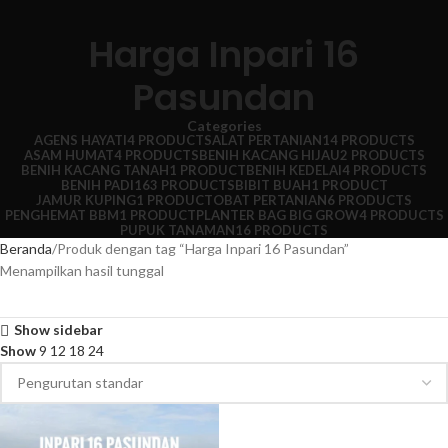
Harga Inpari 16
Pasundan
Categories
AGENS HAYATI
4 PRODUCTS
ALAT PERTANIAN
14 PRODUCTS
ASAM HUMAT
4 PRODUCTS
BENIH KACANG HIJAU
2 PRODUCTS
BENIH KACANG TANAH
1 PRODUCT
BENIH KEDELAI
4 PRODUCTS
BENIH PADI
163 PRODUCTS
BIBIT BUAH
1 PRODUCT
JAMUR KUPING
1 PRODUCT
OBAT PERTANIAN
6 PRODUCTS
PENGHEMAT BBM
1 PRODUCT
PLANTER BAG BIG GROW
4 PRODUCTS
PUPUK TANAMAN
16 PRODUCTS
Beranda
Produk dengan tag “Harga Inpari 16 Pasundan”
Menampilkan hasil tunggal
Show sidebar
Show
9
12
18
24