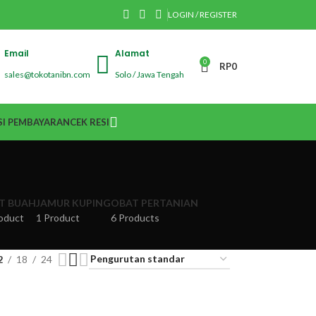
LOGIN / REGISTER
Email
Alamat
0
RP
0
sales@tokotanibn.com
Solo / Jawa Tengah
I PEMBAYARAN
CEK RESI
IT BUAH
JAMUR KUPING
OBAT PERTANIAN
oduct
1 Product
6 Products
2
18
24