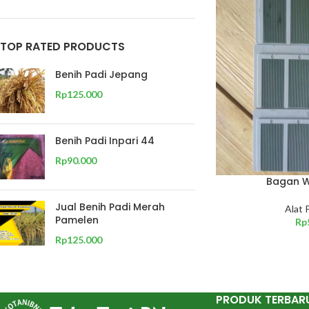
TOP RATED PRODUCTS
Benih Padi Jepang
Rp
125.000
Benih Padi Inpari 44
Rp
90.000
Bagan 
Jual Benih Padi Merah
Alat 
Pamelen
Rp
Rp
125.000
PRODUK TERBAR