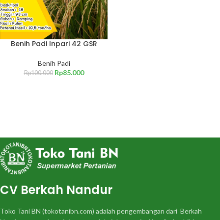
Benih Padi Inpari 42 GSR
Benih Padi
Rp
85.000
Rp
100.000
CV Berkah Nandur
Toko Tani BN (tokotanibn.com) adalah pengembangan dari Berkah