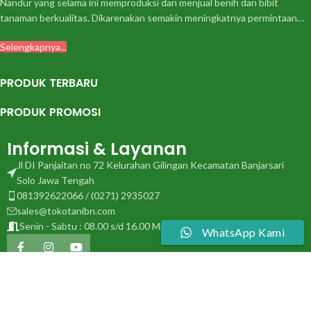
Nandur yang selama ini memproduksi dan menjual benih dan bibit
tanaman berkualitas. Dikarenakan semakin meningkatnya permintaan…
Selengkapnya...
PRODUK TERBARU
PRODUK PROMOSI
Informasi & Layanan
Jl DI Panjaitan no 72 Kelurahan Gilingan Kecamatan Banjarsari
Solo Jawa Tengah
081392622066 / (0271) 2935027
sales@tokotanibn.com
Senin - Sabtu : 08.00 s/d 16.00 Minggu & Tanggal Merah Libur
WhatsApp Kami
Cara Belanja
|
Syarat dan Ketentuan
|
Kebijakan Privasi
|
Kontak Kami
|
Sitemap