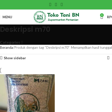
0
MENU
RP
Deskripsi m70
Categories
Beranda
Produk dengan tag “Deskripsi m70”
Menampilkan hasil tunggal
Show sidebar