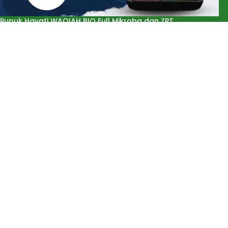
Pupuk Hayati WAQIAH BIO Full Mikroba dan ZPT
Rp
95.000
Rp
125.000