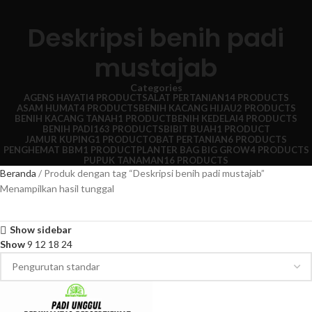
Deskripsi benih padi
mustajab
Categories
AGENS HAYATI
4 PRODUCTS
ALAT PERTANIAN
14 PRODUCTS
ASAM HUMAT
4 PRODUCTS
BENIH KACANG HIJAU
2 PRODUCTS
BENIH KACANG TANAH
1 PRODUCT
BENIH KEDELAI
4 PRODUCTS
BENIH PADI
163 PRODUCTS
BIBIT BUAH
1 PRODUCT
JAMUR KUPING
1 PRODUCT
OBAT PERTANIAN
6 PRODUCTS
PENGHEMAT BBM
1 PRODUCT
PLANTER BAG BIG GROW
4 PRODUCTS
PUPUK TANAMAN
16 PRODUCTS
Beranda
Produk dengan tag “Deskripsi benih padi mustajab”
Menampilkan hasil tunggal
Show sidebar
Show
9
12
18
24