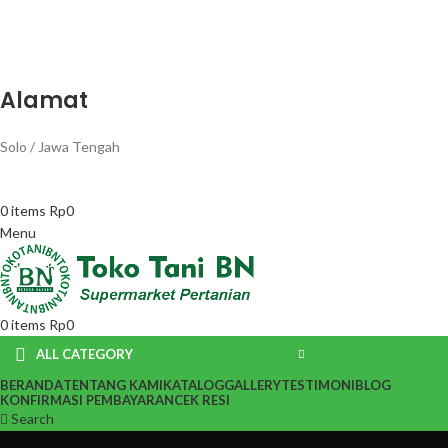
Alamat
Solo / Jawa Tengah
0
items
Rp
0
Menu
0
items
Rp
0
ALL CATEGORY
BERANDA
TENTANG KAMI
KATALOG
GALLERY
TESTIMONI
BLOG
KONFIRMASI PEMBAYARAN
CEK RESI
Search