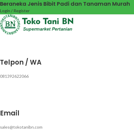
Beraneka Jenis Bibit Padi dan Tanaman Murah
Login / Register
Telpon / WA
081392622066
Email
sales@tokotanibn.com