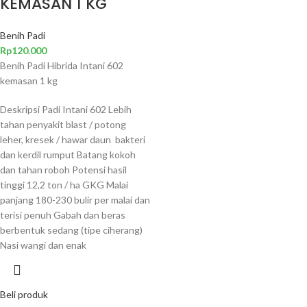
KEMASAN 1 KG
Benih Padi
Rp
120.000
Benih Padi Hibrida Intani 602
kemasan 1 kg
Deskripsi Padi Intani 602 Lebih
tahan penyakit blast / potong
leher, kresek / hawar daun bakteri
dan kerdil rumput Batang kokoh
dan tahan roboh Potensi hasil
tinggi 12,2 ton / ha GKG Malai
panjang 180-230 bulir per malai dan
terisi penuh Gabah dan beras
berbentuk sedang (tipe ciherang)
Nasi wangi dan enak
Beli produk