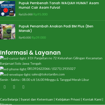
Pupuk Pembenah Tanah WAQIAH HUMAT Asam
Humat Cair Asam Fulvat
Rp
95.000
Rp
125.000
Pupuk Penambah Anakan Padi BM Plus (Ben
Manak)
Rp
39.000
Rp
40.000
Informasi & Layanan
Jl DI Panjaitan no 72 Kelurahan Gilingan Kecamatan
Banjarsari Solo Jawa Tengah
081392622066 / (0271) 2935027
sales@tokotanibn.com
Senin - Sabtu : 08.00 s/d 16.00 Minggu & Tanggal Merah Libur
Cara Belanja
|
Syarat dan Ketentuan
|
Kebijakan Privasi
|
Kontak Kami
|
Sitemap