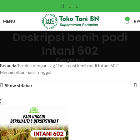
0
MENU
RP
Deskripsi benih padi
Intani 602
Categories
Beranda
Produk dengan tag “Deskripsi benih padi Intani 602”
Menampilkan hasil tunggal
Show sidebar