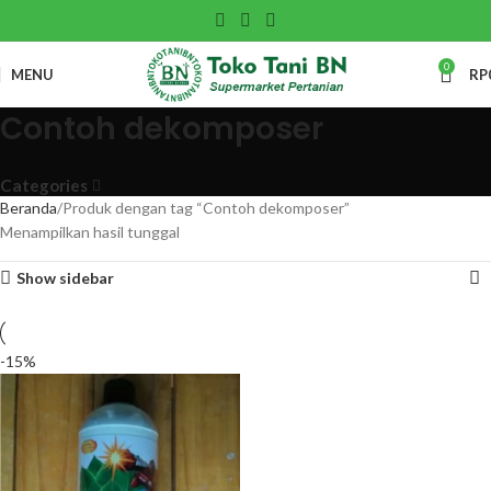
0
MENU
RP
Contoh dekomposer
Categories
Beranda
Produk dengan tag “Contoh dekomposer”
Menampilkan hasil tunggal
Show sidebar
-15%