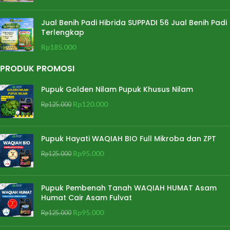
Jual Benih Padi Hibrida SUPPADI 56 Jual Benih Padi
Terlengkap
Rp
185.000
PRODUK PROMOSI
Pupuk Golden Nilam Pupuk Khusus Nilam
Rp
120.000
Rp
125.000
Pupuk Hayati WAQIAH BIO Full Mikroba dan ZPT
Rp
95.000
Rp
125.000
Pupuk Pembenah Tanah WAQIAH HUMAT Asam
Humat Cair Asam Fulvat
Rp
95.000
Rp
125.000