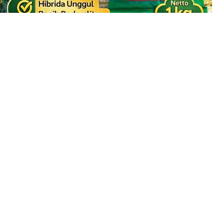
Jual Benih Padi Hibrida SUPPADI 56 Jual Benih Padi
Terlengkap
Rp
185.000
Produk Promosi