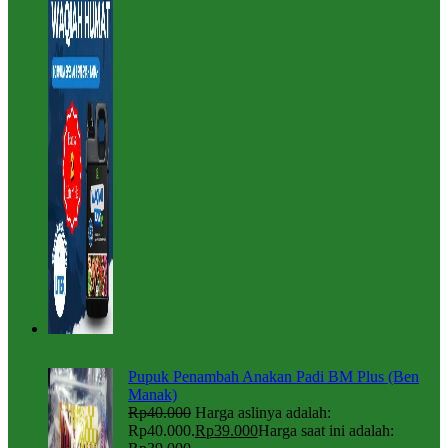
Pupuk Penambah Anakan Padi BM Plus (Ben
Manak)
Rp
40.000
Harga aslinya adalah:
Rp40.000.
Rp
39.000
Harga saat ini adalah: