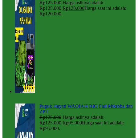
Rp
125.000
Harga aslinya adalah:
Rp125.000.
Rp
120.000
Harga saat ini adalah:
Rp120.000.
Pupuk Hayati WAQIAH BIO Full Mikroba dan
ZPT
Rp
125.000
Harga aslinya adalah:
Rp125.000.
Rp
95.000
Harga saat ini adalah:
Rp95.000.