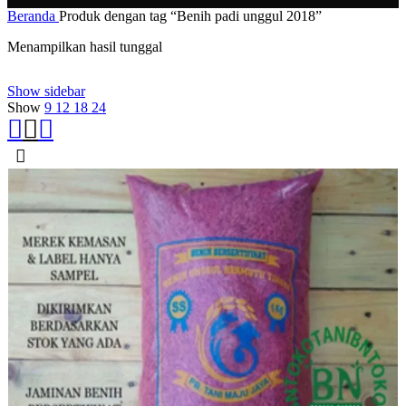
Beranda
Produk dengan tag “Benih padi unggul 2018”
Menampilkan hasil tunggal
Show sidebar
Show
9
12
18
24