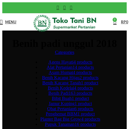
0
MENU
RP
0
Benih padi unggul 2018
Categories
Agens Hayati
4 products
Alat Pertanian
14 products
Asam Humat
4 products
Benih Kacang Hijau
2 products
Benih Kacang Tanah
1 product
Benih Kedelai
4 products
Benih Padi
163 products
Bibit Buah
1 product
Jamur Kuping
1 product
Obat Pertanian
6 products
Penghemat BBM
1 product
Planter Bag Big Grow
4 products
Pupuk Tanaman
16 products