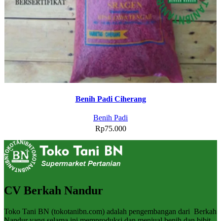
Benih Padi Ciherang
Benih Padi
Rp
75.000
CV Berkah Nandur
Toko Tani BN (tokotanibn.com) adalah pengembangan dari Berkah
Nandur yang selama ini memproduksi dan menjual benih dan bibit