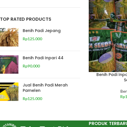
TOP RATED PRODUCTS
Benih Padi Jepang
Rp
125.000
Benih Padi Inpari 44
Rp
90.000
Benih Padi Inp
S
Jual Benih Padi Merah
Pamelen
Ben
Rp
Rp
125.000
PRODUK TERBAR