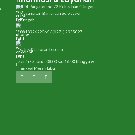
Jl DI Panjaitan no 72 Kelurahan Gilingan
k
Kecamatan Banjarsari Solo Jawa
Tengah
081392622066 / (0271) 2935027
sales@tokotanibn.com
Senin - Sabtu : 08.00 s/d 16.00 Minggu &
Tanggal Merah Libur