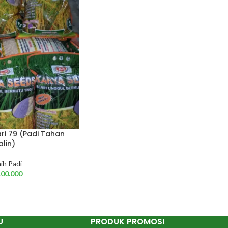
ari 79 (Padi Tahan
alin)
ih Padi
100.000
U
PRODUK PROMOSI