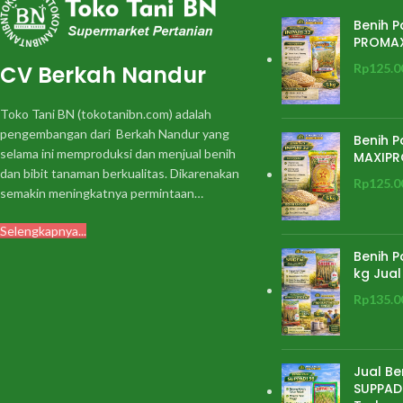
Benih P
PROMA
CV Berkah Nandur
Rp
125.0
Toko Tani BN (tokotanibn.com) adalah
pengembangan dari Berkah Nandur yang
Benih P
selama ini memproduksi dan menjual benih
MAXIPR
dan bibit tanaman berkualitas. Dikarenakan
Rp
125.0
semakin meningkatnya permintaan…
Selengkapnya...
Benih P
kg Jual
Rp
135.0
Jual Be
SUPPADI