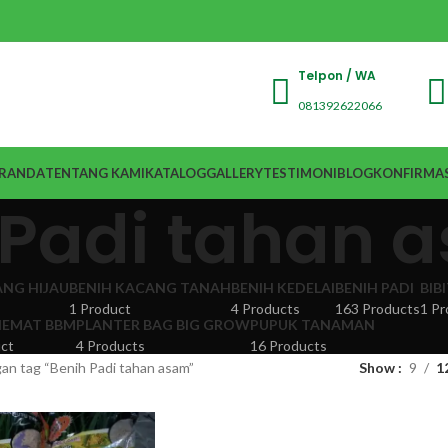
Telpon / WA
081392622066
RANDA
TENTANG KAMI
KATALOG
GALLERY
TESTIMONI
BLOG
KONFIRMAS
 Padi tahan 
ANG HIJAU
BENIH KACANG TANAH
BENIH KEDELAI
BENIH PADI
BIB
1 Product
4 Products
163 Products
1 Pr
EMAT BBM
PLANTER BAG BIG GROW
PUPUK TANAMAN
ct
4 Products
16 Products
an tag “Benih Padi tahan asam”
Show
9
1