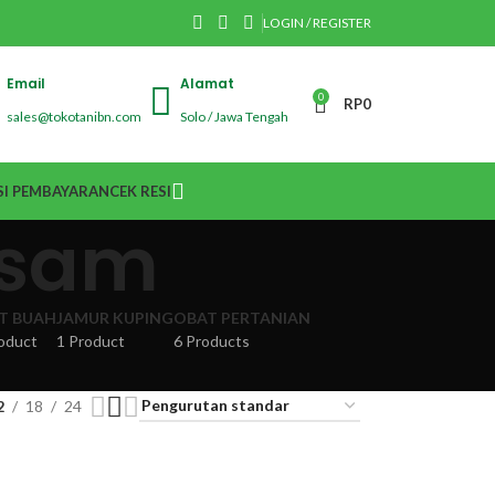
LOGIN / REGISTER
Email
Alamat
0
RP
0
sales@tokotanibn.com
Solo / Jawa Tengah
I PEMBAYARAN
CEK RESI
asam
IT BUAH
JAMUR KUPING
OBAT PERTANIAN
oduct
1 Product
6 Products
2
18
24