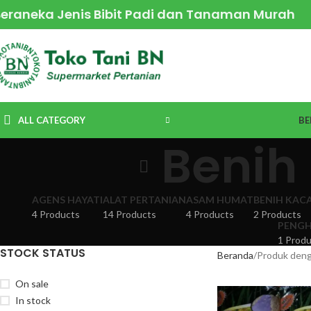
Beraneka Jenis Bibit Padi dan Tanaman Murah
ALL CATEGORY
BE
Benih
AGENS HAYATI
ALAT PERTANIAN
ASAM HUMAT
BENIH KAC
4 Products
14 Products
4 Products
2 Products
PENGH
1 Produ
STOCK STATUS
Beranda
Produk deng
On sale
In stock