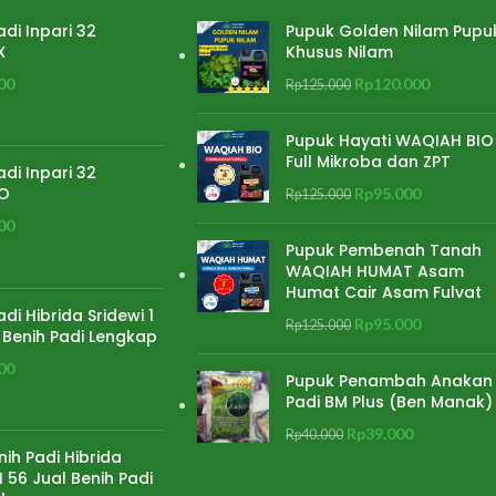
adi Inpari 32
Pupuk Golden Nilam Pupu
X
Khusus Nilam
00
Rp
120.000
Rp
125.000
Pupuk Hayati WAQIAH BIO
Full Mikroba dan ZPT
adi Inpari 32
O
Rp
95.000
Rp
125.000
00
Pupuk Pembenah Tanah
WAQIAH HUMAT Asam
Humat Cair Asam Fulvat
adi Hibrida Sridewi 1
Rp
95.000
Rp
125.000
 Benih Padi Lengkap
00
Pupuk Penambah Anakan
Padi BM Plus (Ben Manak)
Rp
39.000
Rp
40.000
nih Padi Hibrida
 56 Jual Benih Padi