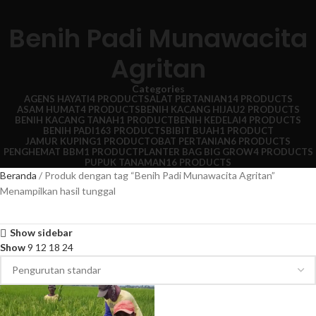
Benih Padi Munawacita
Agritan
Categories
AGENS HAYATI
4 PRODUCTS
ALAT PERTANIAN
14 PRODUCTS
ASAM HUMAT
4 PRODUCTS
BENIH KACANG HIJAU
2 PRODUCTS
BENIH KACANG TANAH
1 PRODUCT
BENIH KEDELAI
4 PRODUCTS
BENIH PADI
163 PRODUCTS
BIBIT BUAH
1 PRODUCT
JAMUR KUPING
1 PRODUCT
OBAT PERTANIAN
6 PRODUCTS
PENGHEMAT BBM
1 PRODUCT
PLANTER BAG BIG GROW
4 PRODUCTS
PUPUK TANAMAN
16 PRODUCTS
Beranda
Produk dengan tag “Benih Padi Munawacita Agritan”
Menampilkan hasil tunggal
Show sidebar
Show
9
12
18
24