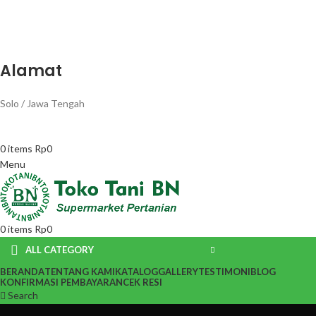
Alamat
Solo / Jawa Tengah
0
items
Rp
0
Menu
0
items
Rp
0
ALL CATEGORY
BERANDA
TENTANG KAMI
KATALOG
GALLERY
TESTIMONI
BLOG
KONFIRMASI PEMBAYARAN
CEK RESI
Search