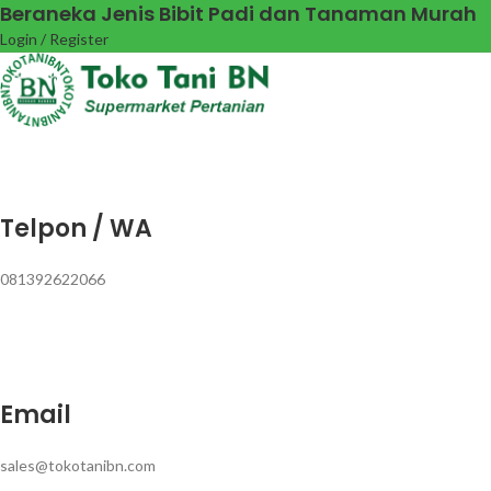
Beraneka Jenis Bibit Padi dan Tanaman Murah
Login / Register
Telpon / WA
081392622066
Email
sales@tokotanibn.com