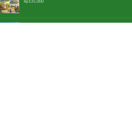
Rp
135.000
Jual Benih Padi Hibrida SUPPADI 56 Jual Benih Padi
Terlengkap
Rp
185.000
PRODUK PROMOSI
Pupuk Golden Nilam Pupuk Khusus Nilam
Rp
125.000
Rp
120.000
Pupuk Hayati WAQIAH BIO Full Mikroba dan ZPT
Rp
125.000
Rp
95.000
Pupuk Pembenah Tanah WAQIAH HUMAT Asam
Humat Cair Asam Fulvat