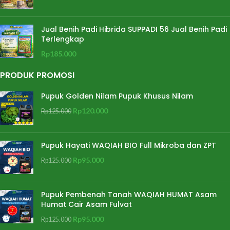
Jual Benih Padi Hibrida SUPPADI 56 Jual Benih Padi
Terlengkap
Rp
185.000
PRODUK PROMOSI
Pupuk Golden Nilam Pupuk Khusus Nilam
Rp
120.000
Rp
125.000
Pupuk Hayati WAQIAH BIO Full Mikroba dan ZPT
Rp
95.000
Rp
125.000
Pupuk Pembenah Tanah WAQIAH HUMAT Asam
Humat Cair Asam Fulvat
Rp
95.000
Rp
125.000