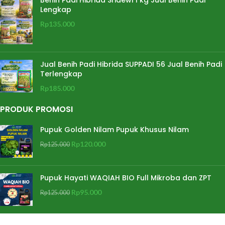
Lengkap
Rp
135.000
Jual Benih Padi Hibrida SUPPADI 56 Jual Benih Padi
Terlengkap
Rp
185.000
PRODUK PROMOSI
Pupuk Golden Nilam Pupuk Khusus Nilam
Rp
120.000
Rp
125.000
Pupuk Hayati WAQIAH BIO Full Mikroba dan ZPT
Rp
95.000
Rp
125.000