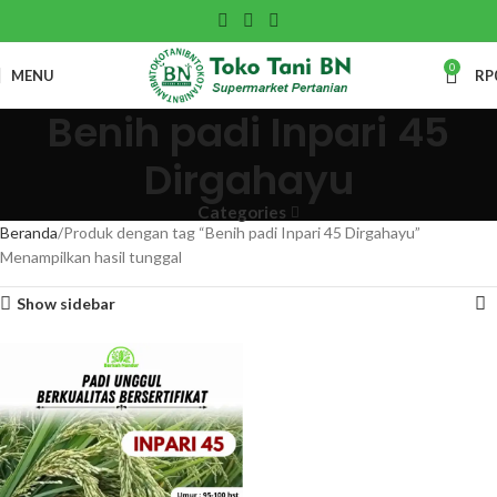
0
MENU
RP
Benih padi Inpari 45
Dirgahayu
Categories
Beranda
Produk dengan tag “Benih padi Inpari 45 Dirgahayu”
Menampilkan hasil tunggal
Show sidebar