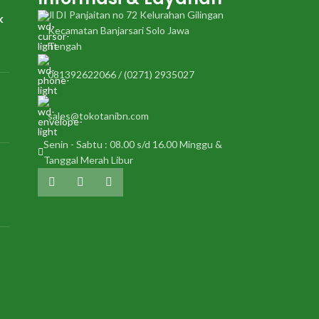
Jl DI Panjaitan no 72 Kelurahan Gilingan
k
Kecamatan Banjarsari Solo Jawa
Tengah
081392622066 / (0271) 2935027
sales@tokotanibn.com
Senin - Sabtu : 08.00 s/d 16.00 Minggu &
Tanggal Merah Libur