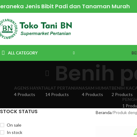
Beraneka Jenis Bibit Padi dan Tanaman Murah
ALL CATEGORY
BE
Benih p
AGENS HAYATI
ALAT PERTANIAN
ASAM HUMAT
BENIH KAC
4 Products
14 Products
4 Products
2 Products
PENGH
1 Produ
STOCK STATUS
Beranda
Produk denga
On sale
In stock