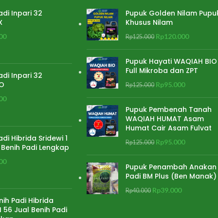
adi Inpari 32
Pupuk Golden Nilam Pupu
X
Khusus Nilam
00
Rp
120.000
Rp
125.000
Pupuk Hayati WAQIAH BIO
Full Mikroba dan ZPT
adi Inpari 32
O
Rp
95.000
Rp
125.000
00
Pupuk Pembenah Tanah
WAQIAH HUMAT Asam
Humat Cair Asam Fulvat
adi Hibrida Sridewi 1
Rp
95.000
Rp
125.000
 Benih Padi Lengkap
00
Pupuk Penambah Anakan
Padi BM Plus (Ben Manak)
Rp
39.000
Rp
40.000
nih Padi Hibrida
 56 Jual Benih Padi