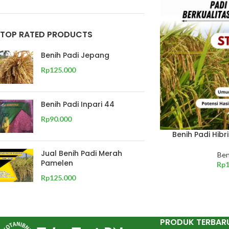
TOP RATED PRODUCTS
Benih Padi Jepang
Rp
125.000
Benih Padi Inpari 44
Rp
90.000
Benih Padi Hibr
Jual Benih Padi Merah
Ben
Pamelen
Rp
Rp
125.000
PRODUK TERBAR