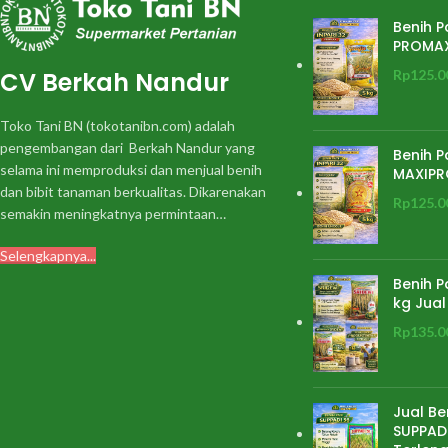
Benih P
PROMA
CV Berkah Nandur
Rp
125.0
Toko Tani BN (tokotanibn.com) adalah
pengembangan dari Berkah Nandur yang
Benih P
selama ini memproduksi dan menjual benih
MAXIPR
dan bibit tanaman berkualitas. Dikarenakan
Rp
125.0
semakin meningkatnya permintaan…
Selengkapnya...
Benih P
kg Jual
Rp
135.0
Jual Be
SUPPADI