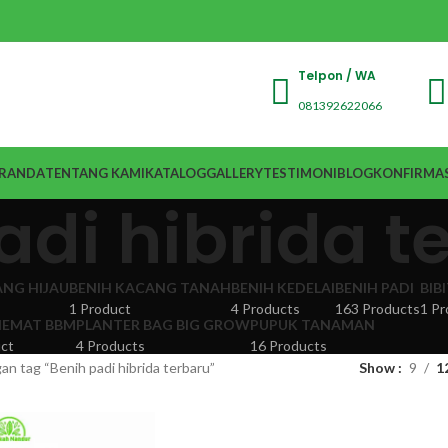
Telpon / WA
081392622066
RANDA
TENTANG KAMI
KATALOG
GALLERY
TESTIMONI
BLOG
KONFIRMAS
adi hibrida t
ANG HIJAU
BENIH KACANG TANAH
BENIH KEDELAI
BENIH PADI
BIB
1 Product
4 Products
163 Products
1 Pr
EMAT BBM
PLANTER BAG BIG GROW
PUPUK TANAMAN
ct
4 Products
16 Products
n tag “Benih padi hibrida terbaru”
Show
9
1