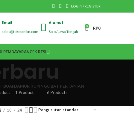
LOGIN / REGISTER
Email
Alamat
0
RP
0
sales@tokotanibn.com
Solo / Jawa Tengah
I PEMBAYARAN
CEK RESI
erbaru
IT BUAH
JAMUR KUPING
OBAT PERTANIAN
oduct
1 Product
6 Products
2
18
24