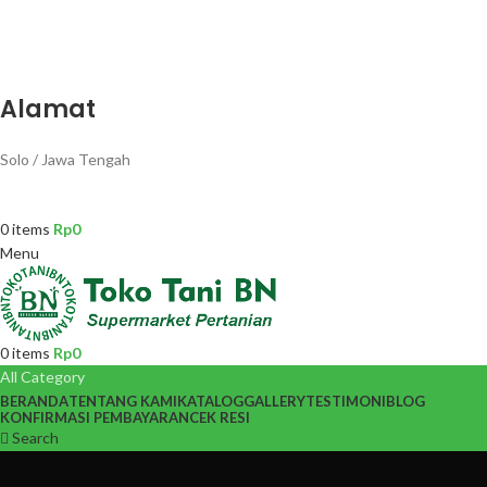
Alamat
Solo / Jawa Tengah
0
items
Rp
0
Menu
0
items
Rp
0
All Category
BERANDA
TENTANG KAMI
KATALOG
GALLERY
TESTIMONI
BLOG
KONFIRMASI PEMBAYARAN
CEK RESI
Search