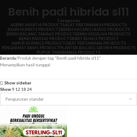
Benih padi hibrida sl11
Categories
AGENS HAYATI
4 PRODUCTS
ALAT PERTANIAN
14 PRODUCTS
ASAM HUMAT
4 PRODUCTS
BENIH KACANG HIJAU
2 PRODUCTS
BENIH KACANG TANAH
1 PRODUCT
BENIH KEDELAI
4 PRODUCTS
BENIH PADI
163 PRODUCTS
BIBIT BUAH
1 PRODUCT
JAMUR KUPING
1 PRODUCT
OBAT PERTANIAN
6 PRODUCTS
PENGHEMAT BBM
1 PRODUCT
PLANTER BAG BIG GROW
4 PRODUCTS
PUPUK TANAMAN
16 PRODUCTS
Beranda
Produk dengan tag “Benih padi hibrida sl11”
Menampilkan hasil tunggal
Show sidebar
Show
9
12
18
24