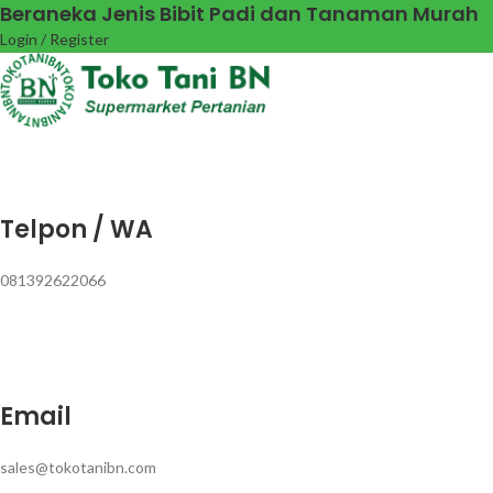
Beraneka Jenis Bibit Padi dan Tanaman Murah
Login / Register
Telpon / WA
081392622066
Email
sales@tokotanibn.com