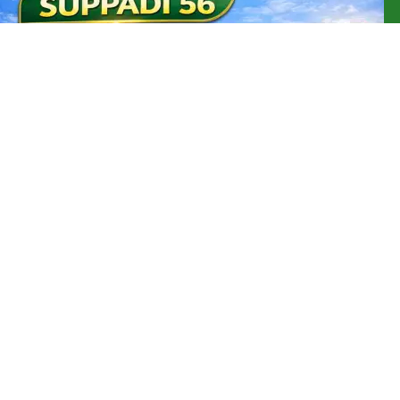
Jual Benih Padi Hibrida SUPPADI 56 Jual Benih Padi
Terlengkap
Rp
185.000
PRODUK PROMOSI