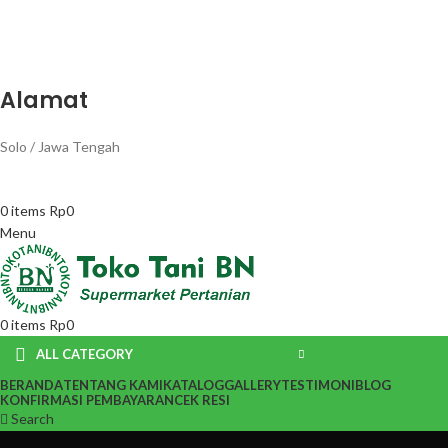
Alamat
Solo / Jawa Tengah
0
items
Rp
0
Menu
0
items
Rp
0
ALL CATEGORY
BERANDA
TENTANG KAMI
KATALOG
GALLERY
TESTIMONI
BLOG
KONFIRMASI PEMBAYARAN
CEK RESI
Search