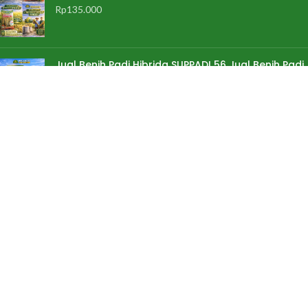
Rp
135.000
Jual Benih Padi Hibrida SUPPADI 56 Jual Benih Padi
Terlengkap
Rp
185.000
PRODUK PROMOSI
Pupuk Golden Nilam Pupuk Khusus Nilam
Rp
125.000
Rp
120.000
Pupuk Hayati WAQIAH BIO Full Mikroba dan ZPT
Rp
125.000
Rp
95.000
Pupuk Pembenah Tanah WAQIAH HUMAT Asam
Humat Cair Asam Fulvat