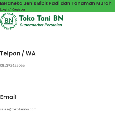
Beraneka Jenis Bibit Padi dan Tanaman Murah
Login / Register
Telpon / WA
081392622066
Email
sales@tokotanibn.com