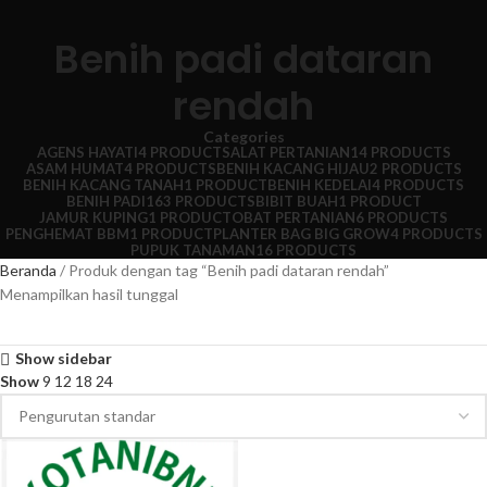
Benih padi dataran
rendah
Categories
AGENS HAYATI
4 PRODUCTS
ALAT PERTANIAN
14 PRODUCTS
ASAM HUMAT
4 PRODUCTS
BENIH KACANG HIJAU
2 PRODUCTS
BENIH KACANG TANAH
1 PRODUCT
BENIH KEDELAI
4 PRODUCTS
BENIH PADI
163 PRODUCTS
BIBIT BUAH
1 PRODUCT
JAMUR KUPING
1 PRODUCT
OBAT PERTANIAN
6 PRODUCTS
PENGHEMAT BBM
1 PRODUCT
PLANTER BAG BIG GROW
4 PRODUCTS
PUPUK TANAMAN
16 PRODUCTS
Beranda
Produk dengan tag “Benih padi dataran rendah”
Menampilkan hasil tunggal
Show sidebar
Show
9
12
18
24