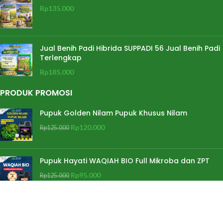
Rp
135.000
Jual Benih Padi Hibrida SUPPADI 56 Jual Benih Padi
Terlengkap
Rp
185.000
PRODUK PROMOSI
Pupuk Golden Nilam Pupuk Khusus Nilam
Rp
120.000
Rp
125.000
Pupuk Hayati WAQIAH BIO Full Mikroba dan ZPT
Rp
95.000
Rp
125.000
Pupuk Pembenah Tanah WAQIAH HUMAT Asam
Humat Cair Asam Fulvat