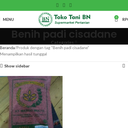
0
MENU
RP
Benih padi cisadane
Categories
Beranda
Produk dengan tag “Benih padi cisadane”
Menampilkan hasil tunggal
Show sidebar